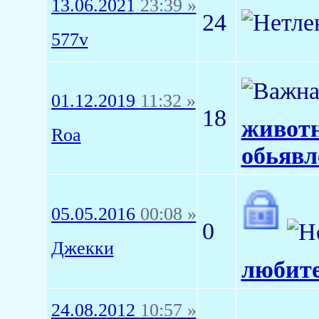
13.06.2021
23:39 »
24
577v
01.12.2019
11:32 »
18
животн
Roa
обьявл
05.05.2016
00:08 »
0
Джекки
любите
24.08.2012
10:57 »