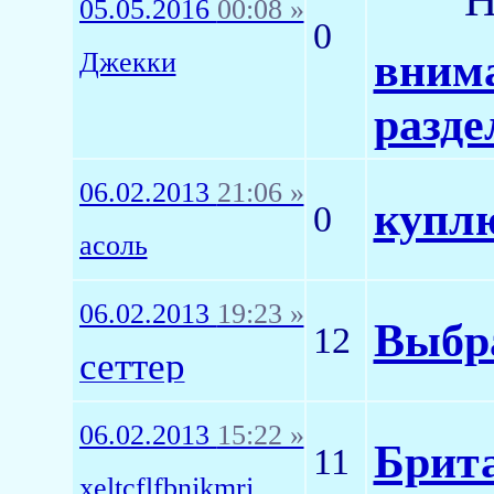
05.05.2016
00:08 »
0
внима
Джекки
разде
06.02.2013
21:06 »
купл
0
асоль
06.02.2013
19:23 »
Выбра
12
сеттер
06.02.2013
15:22 »
Брита
11
xeltcflfbnjkmrj