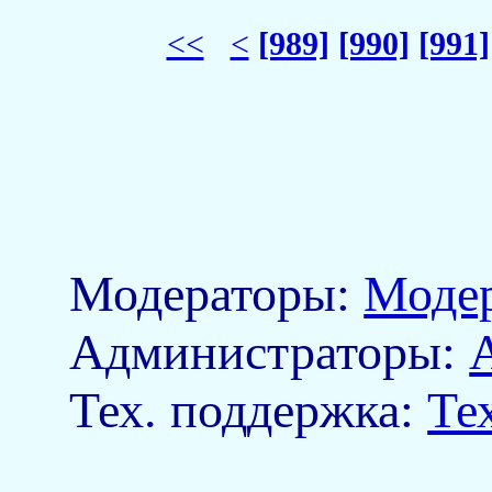
<<
<
[989]
[990]
[991]
Модераторы:
Моде
Aдминистраторы:
Тех. поддержка:
Те