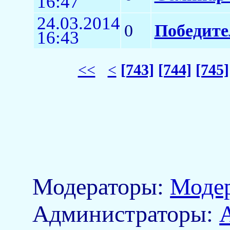
16:47
24.03.2014
0
Победите
16:43
<<
<
[743]
[744]
[745]
Модераторы:
Моде
Aдминистраторы: