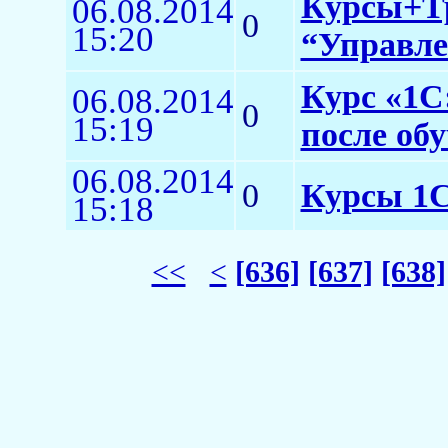
Курсы+Тр
06.08.2014
0
15:20
“Управле
Курс «1С:
06.08.2014
0
15:19
после об
06.08.2014
0
Курсы 1
15:18
<<
<
[636]
[637]
[638]