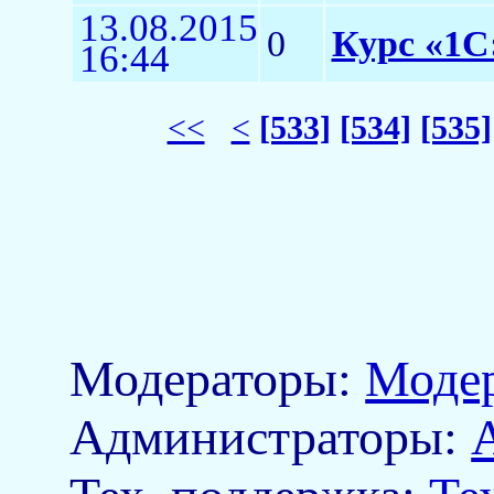
13.08.2015
0
Курс «1С:
16:44
<<
<
[533]
[534]
[535]
Модераторы:
Моде
Aдминистраторы: