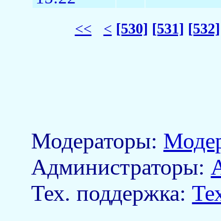
<<
<
[530]
[531]
[532]
Модераторы:
Моде
Aдминистраторы:
Тех. поддержка:
Те