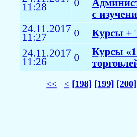
0
Админист
11:28
с изучен
24.11.2017
0
Курсы + Т
11:27
Курсы «1
24.11.2017
0
11:26
торговлей
<<
<
[198]
[199]
[200]