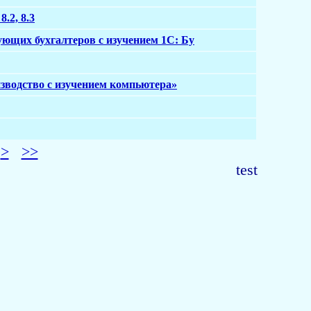
.2, 8.3
ующих бухгалтеров с изучением 1С: Бу
изводство с изучением компьютера»
>
>>
test