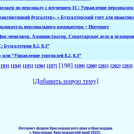
еджер по персоналу с изучением 1С: Управление персоналом 8
рактикующий бухгалтер», « Бухгалтерский учет для практик
льзователь персонального компьютера + Интернет
фис-менеджер. Администратор. Секретарское дело и делопро
 Бухгалтерия 8.2, 8.3”
 или “Управление торговлей 8.2, 8.3”
[198]
[193]
[194]
[195]
[196]
[197]
[199]
[200]
[201]
[202]
[203]
[Добавить новую тему]
Интернет-форум Краснодарского края и Краснодара
г. Краснодар, Краснодарский край 2022г.