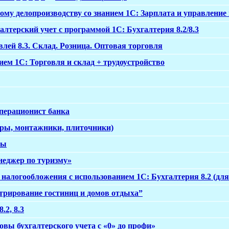
му делопроизводству со знанием 1С: Зарплата и управление 
лтерский учет с программой 1С: Бухгалтерия 8.2/8.3
лей 8.3. Склад. Розница. Оптовая торговля
ем 1С: Торговля и склад + трудоустройство
перационист банка
яры, монтажники, плиточники)
ры
неджер по туризму»
 налогообложения с использованием 1С: Бухгалтерия 8.2 (д
трирование гостиниц и домов отдыха”
.2, 8.3
вы бухгалтерского учета с «0» до профи»