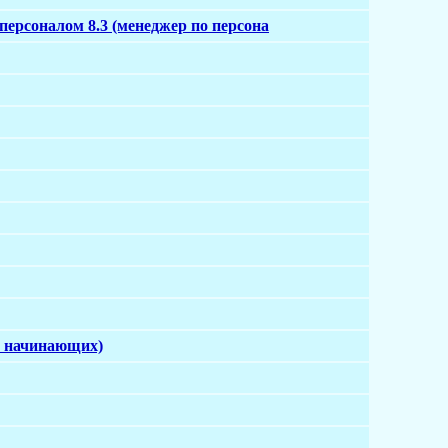
персоналом 8.3 (менеджер по персона
ля начинающих)