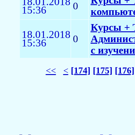
Курсы + 
18.01.2018
0
15:36
компьюте
Курсы + 
18.01.2018
0
Админист
15:36
с изучен
<<
<
[174]
[175]
[176]