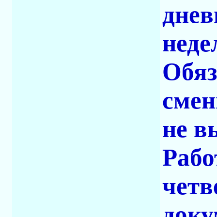
днев
неде
Обяз
смен
не в
Рабо
четв
доку