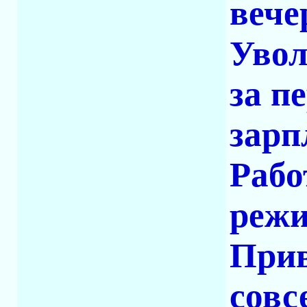
вече
Увол
за п
зарп
Рабо
режи
Прив
совс