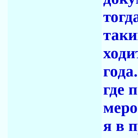
тогд
таки
ходи
года
где 
меро
я в 