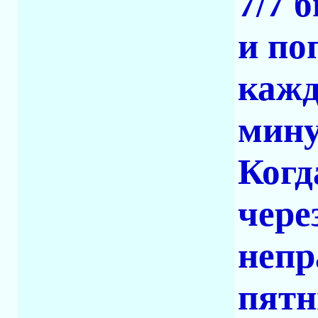
7/7 
и по
кажд
мину
Когд
чере
непр
пятн