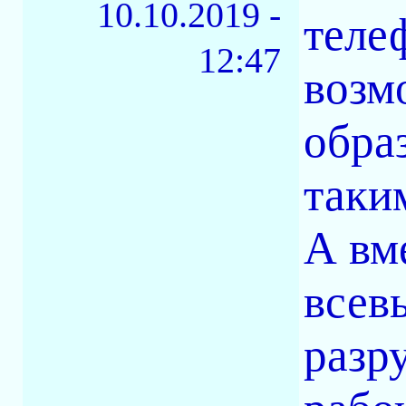
10.10.2019 -
теле
12:47
возм
обра
таки
А вм
всев
разр