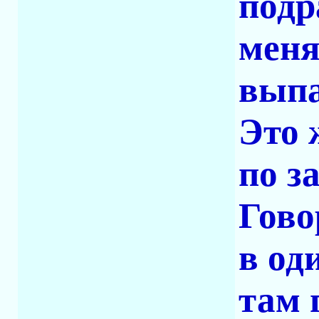
подр
меня
выпа
Это 
по з
Гово
в од
там 