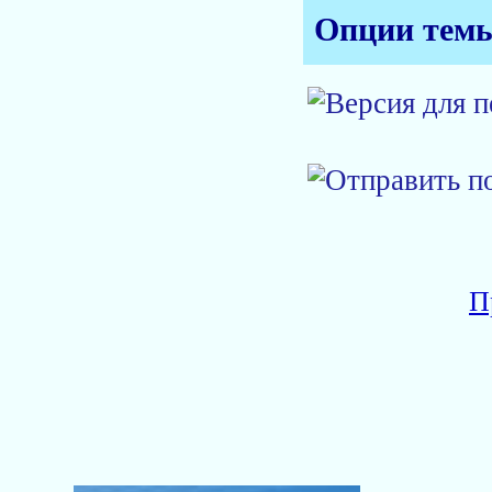
Опции тем
П