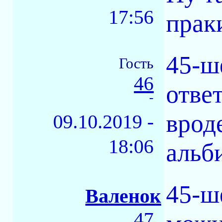
17:56
прак
45-ш
Гость
46
отве
-
врод
09.10.2019 -
18:06
альби
45-ш
Валенок
47