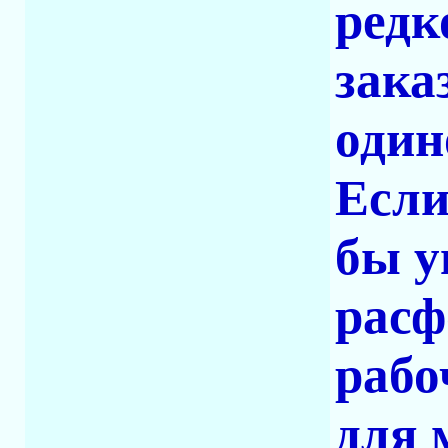
редк
зака
один
Если
бы у
расф
рабо
для 