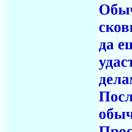
Обыч
сков
да е
удас
дела
Посл
обыч
Прос