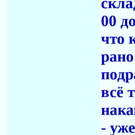
скла
00 д
что 
рано
подр
всё 
нака
- уж