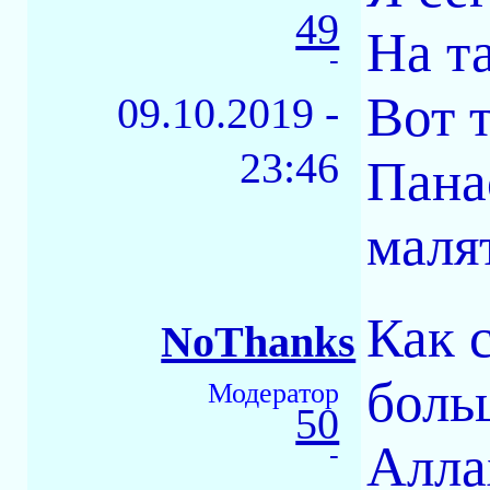
49
На т
-
Вот т
09.10.2019 -
23:46
Пана
малят
Как 
NoThanks
боль
Модератор
50
Алла
-