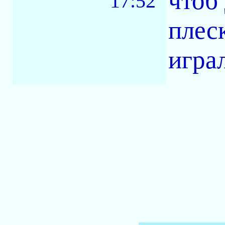
чтоб
17:52
плес
играл