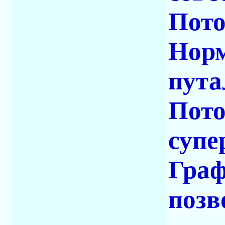
Пото
Норм
пута
Пото
супе
Граф
позв