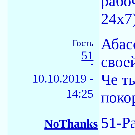
рабо
24х7
Абас
Гость
51
свое
-
Че т
10.10.2019 -
14:25
поко
51-Р
NoThanks