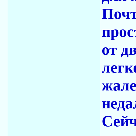
Почт
прос
от д
легк
жале
неда
Сейч