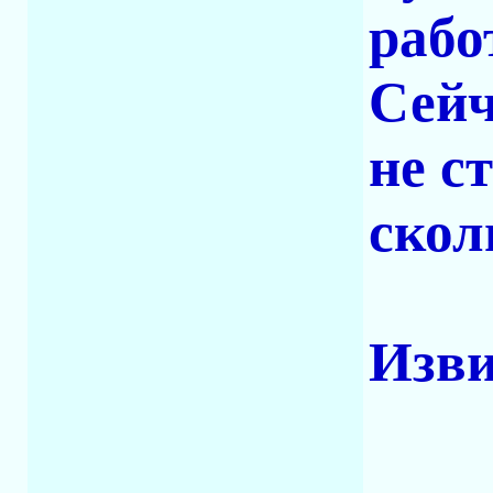
рабо
Сейч
не с
скол
Изви