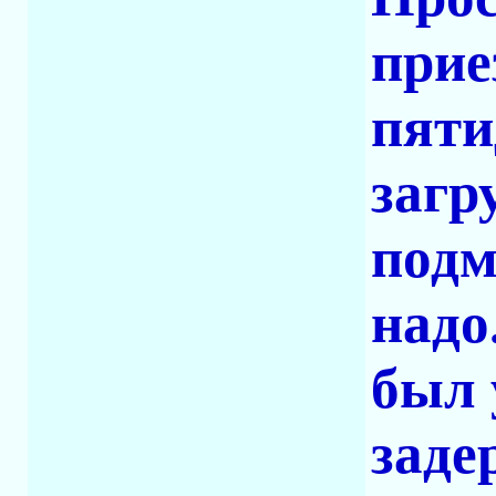
прие
пяти
загр
подм
надо
был 
заде