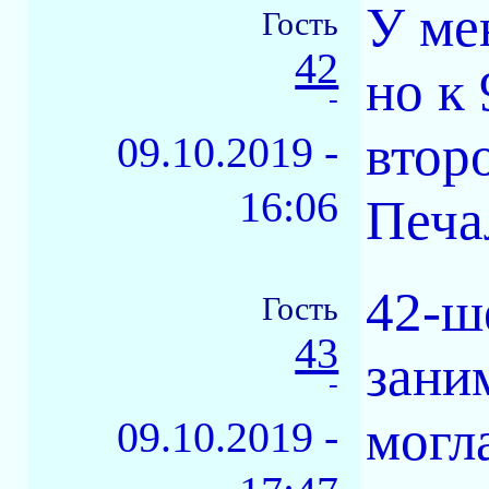
У ме
Гость
42
но к 
-
втор
09.10.2019 -
16:06
Печа
42-ш
Гость
43
зани
-
могла
09.10.2019 -