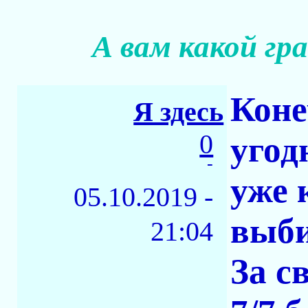
А вам какой г
Коне
Я здесь
0
угод
-
уже 
05.10.2019 -
выби
21:04
За с