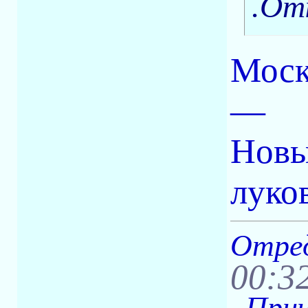
.От
Моск
—
Новы
луко
Отред
00:3
. При