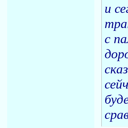
и с
тра
с п
дор
ска
сей
буд
сра