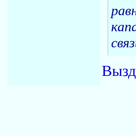
рав
кап
связ
Вызд