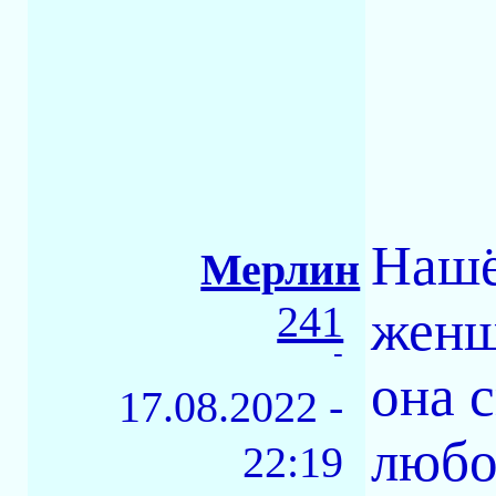
Нашё
Мерлин
241
женщ
-
она 
17.08.2022 -
любо
22:19