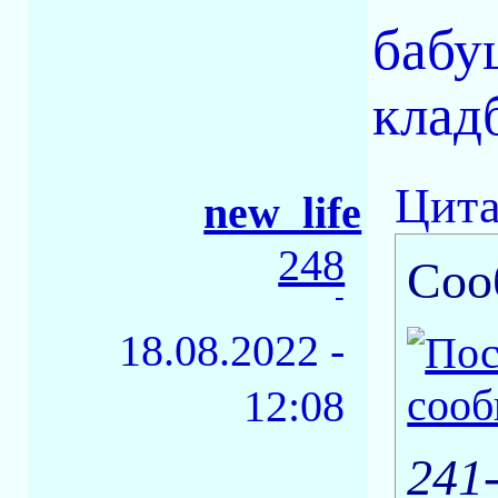
бабу
клад
Цита
new_life
248
Соо
-
18.08.2022 -
12:08
241-