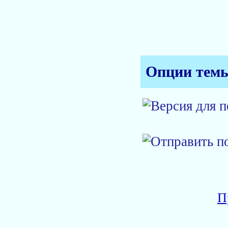
Опции тем
П