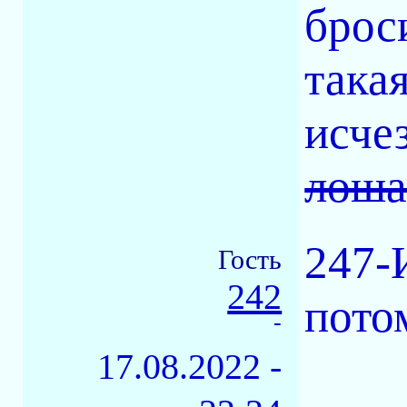
брос
такая
исче
лоша
247-
Гость
242
пото
-
17.08.2022 -