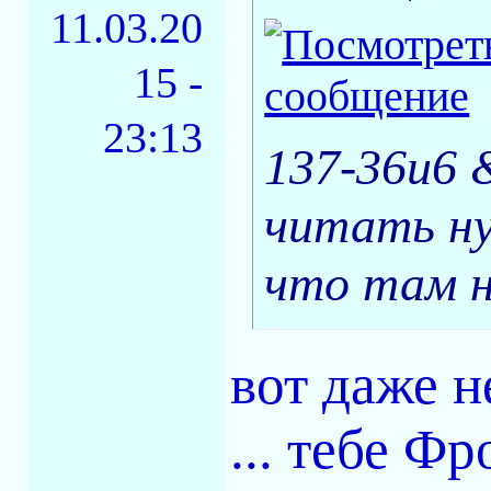
11.03.20
15 -
23:13
137-36и6 
читать ну
что там н
вот даже н
... тебе Ф