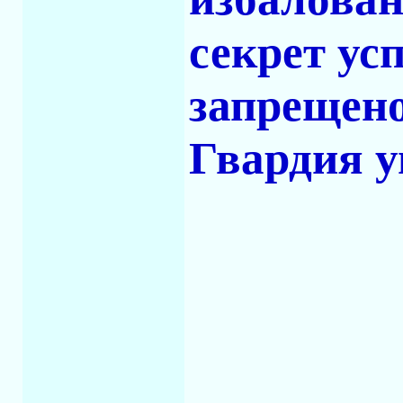
секрет ус
запрещено
Гвардия у