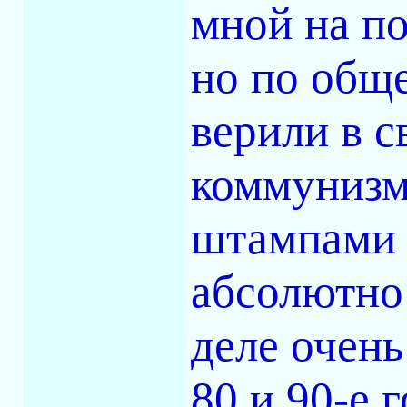
мной на п
но по общ
верили в с
коммунизм
штампами 
абсолютно 
деле очен
80 и 90-е г