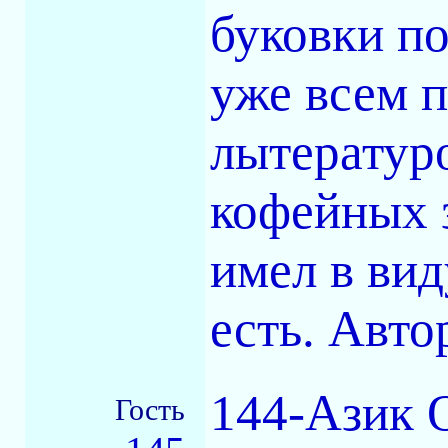
буковки по
уже всем 
лытературо
кофейных з
имел в вид
есть. Автор
144-Азик О
Гость