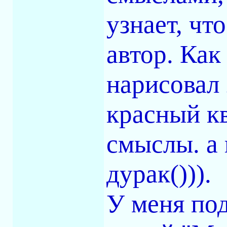
узнает, чт
автор. Как
нарисовал 
красный кв
смыслы. а 
дурак())).
У меня под