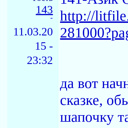
143
http://litf
-
281000?pa
11.03.20
15 -
23:32
да вот нач
сказке, об
шапочку та