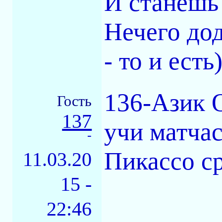
И станешь 
Нечего дод
- то и есть
136-Азик О
Гость
137
учи матчас
-
Пикассо ср
11.03.20
15 -
22:46