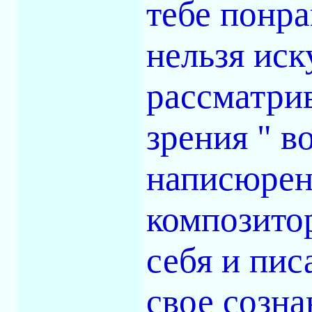
тебе понра
нельзя иск
рассматри
зрения " в
написюрен
композитор
себя и пис
свое созна