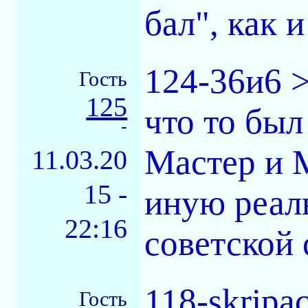
бал", как и
124-36и6 >
Гость
125
что то был 
-
Мастер и 
11.03.20
15 -
иную реаль
22:16
советской
118-skripa
Гость