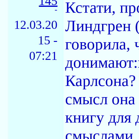
145
Кстати, пр
-
Линдгрен (
12.03.20
15 -
говорила, 
07:21
донимают:
Карлсона? 
смысл она 
книгу для 
смыслами, 