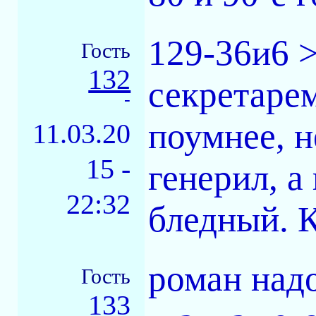
129-36и6 >
Гость
132
секретарем
-
поумнее, н
11.03.20
15 -
генерил, а
22:32
бледный. 
роман надо
Гость
133