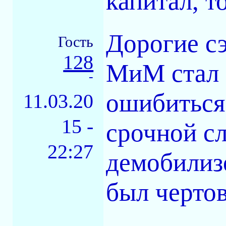
капитал, т
Дорогие сэ
Гость
128
МиМ стал 
-
ошибиться
11.03.20
15 -
срочной с
22:27
демобилиз
был черто