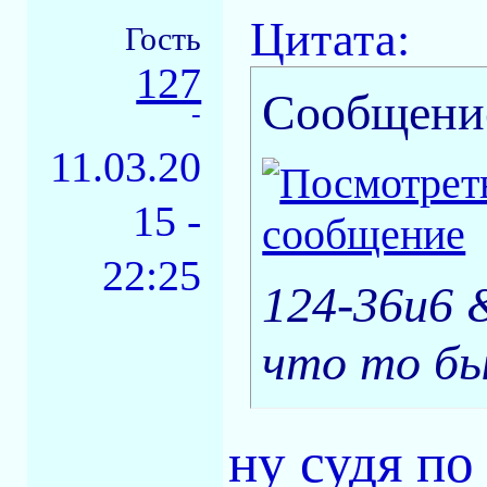
Цитата:
Гость
127
Сообщени
-
11.03.20
15 -
22:25
124-36и6 &
что то бы
ну судя п