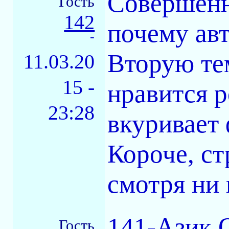
Совершенн
Гость
142
почему авт
-
Вторую те
11.03.20
15 -
нравится р
23:28
вкуривает
Короче, ст
смотря ни 
141-Азик 
Гость