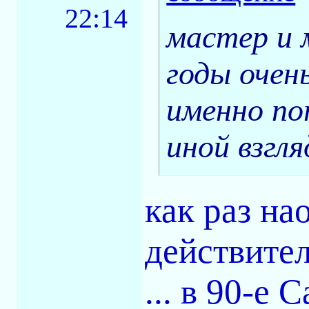
22:14
мастер и 
годы очен
именно по
иной взгл
как раз нао
действител
... в 90-е