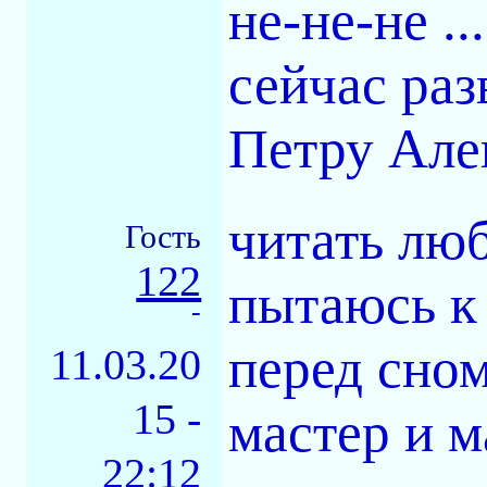
не-не-не .
сейчас ра
Петру Алек
читать люб
Гость
122
пытаюсь к
-
перед сном.
11.03.20
15 -
мастер и м
22:12