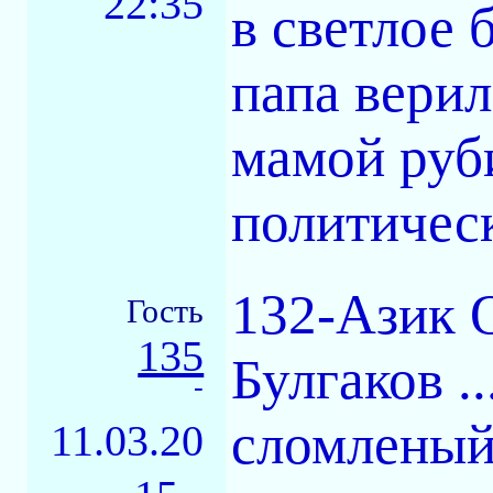
22:35
в светлое 
папа верил
мамой руби
политичес
132-Азик 
Гость
135
Булгаков .
-
сломленый 
11.03.20