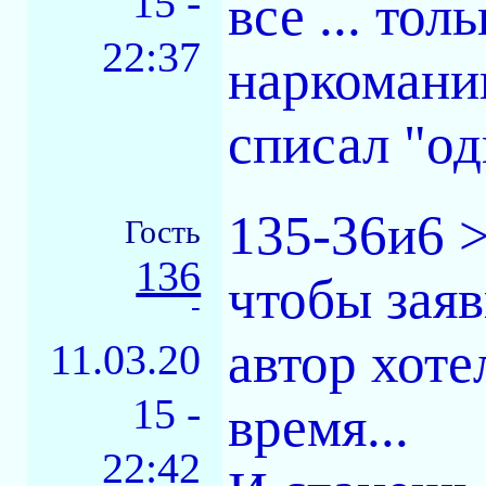
15 -
все ... то
22:37
наркоманию
списал "од
135-36и6 >
Гость
136
чтобы зая
-
автор хотел
11.03.20
15 -
время...
22:42