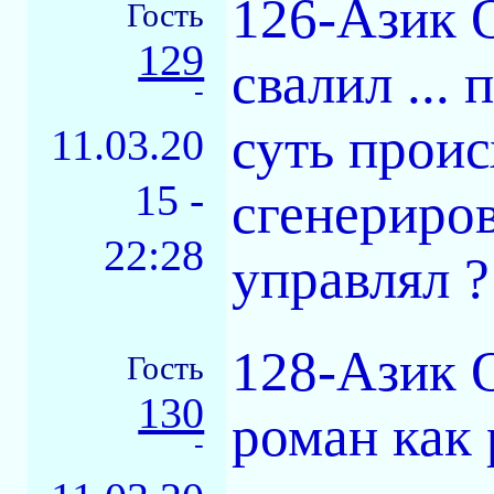
126-Азик О
Гость
129
свалил ...
-
суть проис
11.03.20
15 -
сгенериров
22:28
управлял ?
128-Азик 
Гость
130
роман как 
-