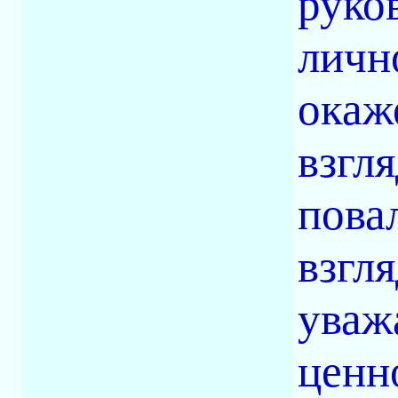
руко
личн
окаж
взгля
пова
взгл
уваж
ценн