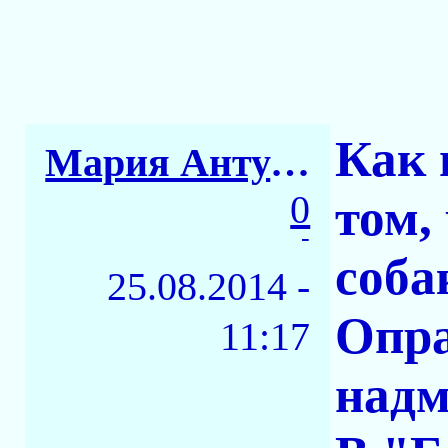
Как 
Мария Антуанетта
0
том,
-
соба
25.08.2014 -
Опра
11:17
надм