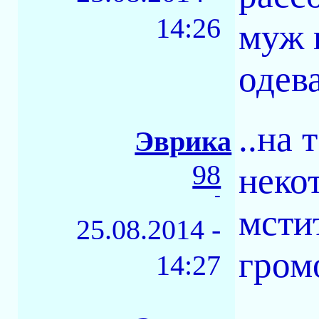
14:26
муж 
одев
..на
Эврика
98
неко
-
мсти
25.08.2014 -
гром
14:27