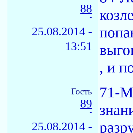
88
козл
-
попа
25.08.2014 -
13:51
выго
, и п
71-М
Гость
89
знани
-
разр
25.08.2014 -