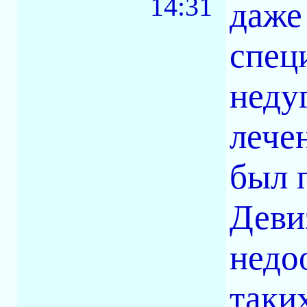
14:31
даже
спец
неду
лече
был 
Девиз
недо
таких