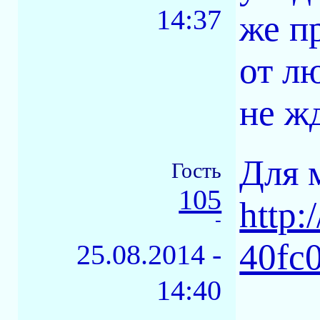
14:37
же п
от л
не жд
Для 
Гость
105
http:
-
40fc0
25.08.2014 -
14:40