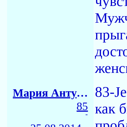
чувс
Мужч
прыг
дост
женс
83-Je
Мария Антуанетта
85
как 
-
проб