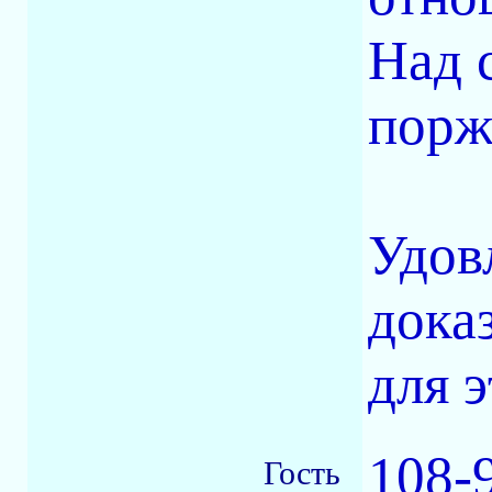
Над 
порж
Удов
доказ
для э
108-
Гость