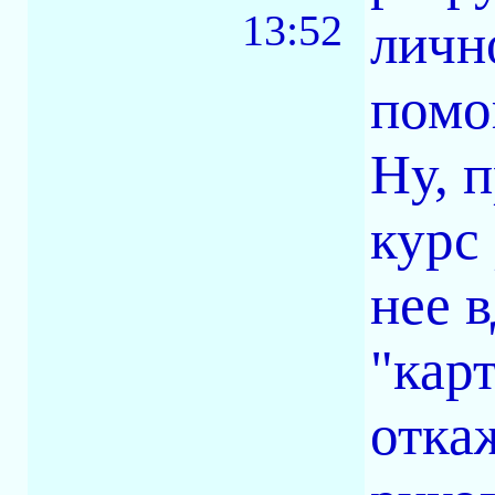
13:52
личн
помо
Ну, 
курс
нее 
"кар
отка