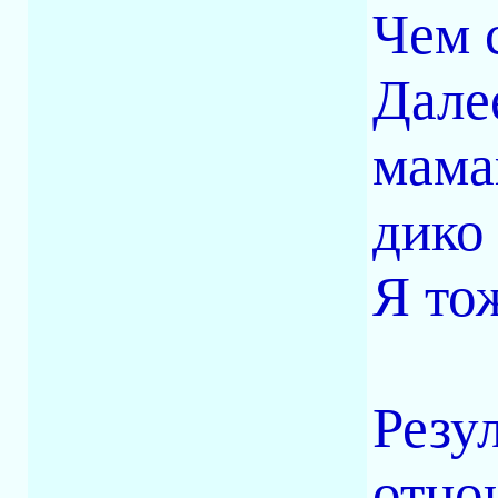
Чем 
Дале
мама
дико 
Я то
Резу
отно