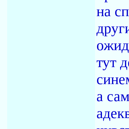
на с
друг
ожид
тут д
сине
а сам
адек