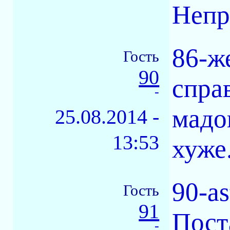
Непри
86-ж
Гость
90
спра
-
мадо
25.08.2014 -
13:53
хуже.
90-as
Гость
91
Пост
-