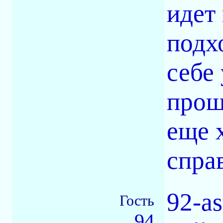
идет
подх
себе 
прощ
еще 
спра
92-as
Гость
94