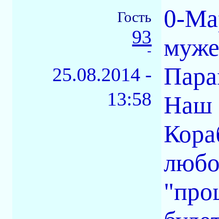
0-Ма
Гость
93
муже
-
Пара
25.08.2014 -
13:58
Наш 
Кора
любо
"про