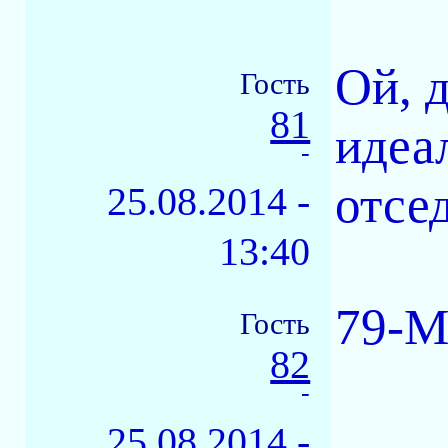
Ой, 
Гость
81
идеа
-
отсед
25.08.2014 -
13:40
79-М
Гость
82
-
25.08.2014 -