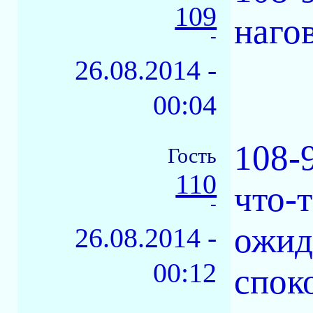
109
наго
-
26.08.2014 -
00:04
108-
Гость
110
что-т
-
ожид
26.08.2014 -
00:12
спок