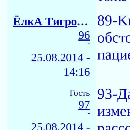
89-K
ЁлкА ТигровАЯ
96
обст
-
паци
25.08.2014 -
14:16
93-Д
Гость
97
изме
-
расс
25.08.2014 -