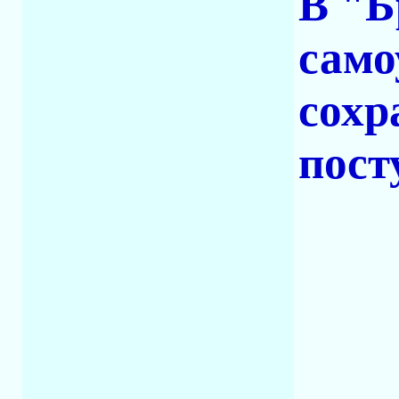
В "Б
само
сохр
пост