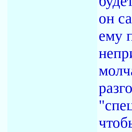
буде
он са
ему 
непр
молч
разг
"спе
чтоб