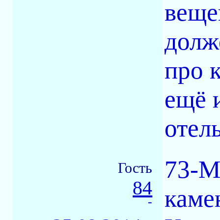
веще
долже
про 
ещё 
отель
73-М
Гость
84
каме
-