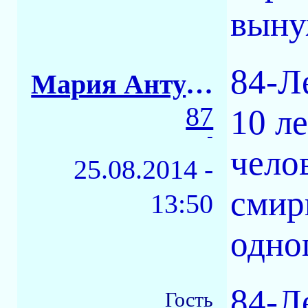
выну
84-Л
Мария Антуанетта
87
10 ле
-
чело
25.08.2014 -
смир
13:50
одно
84-Л
Гость