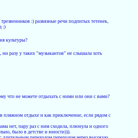
 трезвенников :) развязные речи подпитых тетенек,
 :)
ня культуры?
м, ни разу у таких "музыкантов" не слышала хоть
ому что не можете отдыхать с ними или они с вами?
е в пляжном отдыхе и как приключение, если рядом с
ма нет, пару раз с ним сходила, плюнула и одного
ьно, было в детстве и юности))).
л с длительным переходом,переходом через высокую