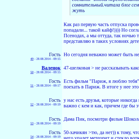
сомнительный.читала блог семь
жуть
Как раз первую часть отпуска пров
попадали... такой кайф!)))) Но сог
Псенодах, а мы оттуда, так ночью 
представляю в таких условиях детей
Гость
Но сегодня неважно может быть не 
49
-
28.08.2014 - 09:15
Валенок
47-шелковая > не рассказывать как
50
-
28.08.2014 - 09:15
Гость
Есть фильм "Париж, я люблю тебя".
51
-
28.08.2014 - 09:17
поехать в Париж. В итоге у нее эт
Гость
у нас есть друзья, которые никогд
52
-
28.08.2014 - 09:19
важно с кем и как, причем где бы 
Гость
Дама Пик, посмотри фильм Шокол
53
-
28.08.2014 - 09:19
Гость
50-хачикян >тю, да нет)) к тому, ч
54
-
28.08.2014 - 09:19
него упадет метеорит и стекло вот