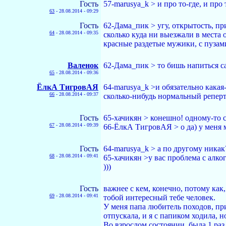
Гость
57-marusya_k > и про то-где, и про 
63
-
28.08.2014 - 09:29
Гость
62-Дама_пик > угу, открытость, п
64
-
28.08.2014 - 09:35
сколько куда ни выезжали в места 
красные раздетые мужики, с пузами
Валенок
62-Дама_пик > то бишь напиться с
65
-
28.08.2014 - 09:36
ЁлкА ТигровАЯ
64-marusya_k >и обязательно какая-
66
-
28.08.2014 - 09:37
сколько-нибудь нормальный репер
Гость
65-хачикян > конешно! одному-то ск
67
-
28.08.2014 - 09:39
66-ЁлкА ТигровАЯ > о да) у меня м
Гость
64-marusya_k > а по другому никак
68
-
28.08.2014 - 09:41
65-хачикян >у вас проблема с алко
)))
Гость
важнее с кем, конечно, потому как
69
-
28.08.2014 - 09:41
тобой интересный тебе человек.
У меня папа любитель походов, при
отпускала, и я с папиком ходила, 
Во взрослом состоянии, была 1 ра