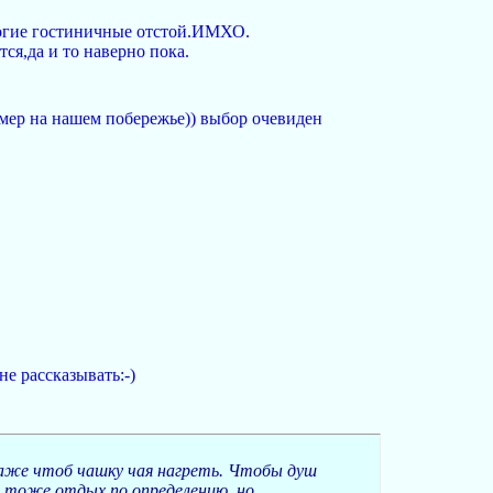
 многие гостиничные отстой.ИМХО.
ся,да и то наверно пока.
омер на нашем побережье)) выбор очевиден
не рассказывать:-)
даже чтоб чашку чая нагреть. Чтобы душ
о тоже отдых по определению, но