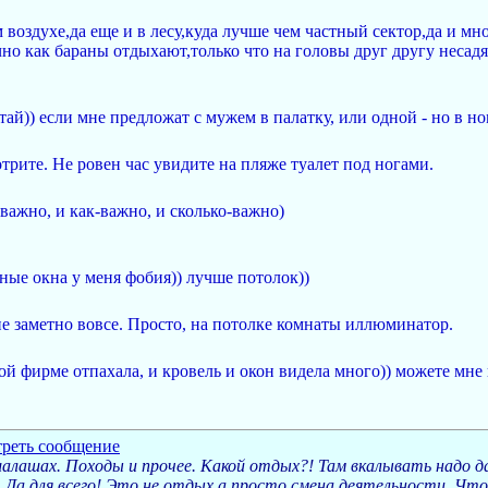
ем воздухе,да еще и в лесу,куда лучше чем частный сектор,да и
о как бараны отдыхают,только что на головы друг другу несадят
ай)) если мне предложат с мужем в палатку, или одной - но в н
трите. Не ровен час увидите на пляже туалет под ногами.
-важно, и как-важно, и сколько-важно)
дные окна у меня фобия)) лучше потолок))
не заметно вовсе. Просто, на потолке комнаты иллюминатор.
ой фирме отпахала, и кровель и окон видела много)) можете мне 
алашах. Походы и прочее. Какой отдых?! Там вкалывать надо 
 Да для всего! Это не отдых а просто смена деятельности. Чт