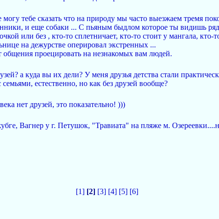
е могу тебе сказать что на природу мы часто выезжаем тремя по
нники, и еще собаки ... С пьяным быдлом которое ты видишь ряд
очкой или без , кто-то сплетничает, кто-то стоит у мангала, кто-
ьнице на дежурстве оперировал экстренных ...
т общения проецировать на незнакомых вам людей.
зей? а куда вы их дели? У меня друзья детства стали практичес
с семьями, естественно, но как без друзей вообще?
ека нет друзей, это показательно! )))
е, Вагнер у г. Петушок, "Травиата" на пляже м. Озереевки....н
[1]
[2]
[3]
[4]
[5]
[6]