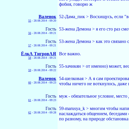
фобия, говорю ж
Валенок
52-Дама_пик > Восхищусь, если "ве
55
-
28.08.2014 - 09:20
Гость
53-жена Демона > я его сто раз смо
56
-
28.08.2014 - 09:21
Гость
53-жена Демона > как это связано 
57
-
28.08.2014 - 09:21
ЁлкА ТигровАЯ
Все важно.
58
-
28.08.2014 - 09:21
Гость
55-хачикян > от именно) может, ве
59
-
28.08.2014 - 09:22
Валенок
54-шелковая > А я сам проектирова
60
-
28.08.2014 - 09:23
чтобы ничего не воткнулось, даже
Гость
муж - обязательное условие, мест
61
-
28.08.2014 - 09:23
Гость
59-marusya_k > многим чтобы напит
62
-
28.08.2014 - 09:28
наслаждаться общением, беседами с
по разному, на природе обстановка 