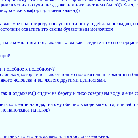
риключения получились, даже немного экстрима было))).Хотя, ес
чно, всё же комфорт для меня важен)))
 выезжает на природу послушать тишину, а дебильное быдло, на 
состоянии охватить это своим булавочным мозжечком
, ты с компаниями отдыхаешь... вы как - сидите тихо и созерцает
торой.
ип подобное к подобному?
 человеком,который вызывает только положительные эмоции и бли
такого человека и вы жевете другими ценностями.
ак и отдыхаем)) сидим на берегу и тихо созерцаем воду, а еще 
ляет скопление народа, потому обычно в море выходим, или заби
 не наползают на пляж)
Считаю, что это нормально для взрослого человека.