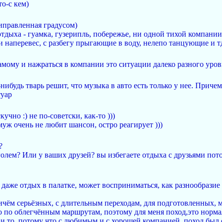
то-с кем)
риправленная градусом)
отдыха - гуамка, гузерипль, побережье, ни одной тихой компании
 наперевес, с разбегу прыгающие в воду, нелепо танцующие и тд
амому и нажраться в компании это ситуации далеко разного уров
нибудь тварь решит, что музыка в авто есть только у нее. Приче
туар
учно :) не по-советски, как-то )))
уж очень не любит шансон, остро реагирует )))
?
голем? Или у ваших друзей? вы избегаете отдыха с друзьями пот
, даже отдых в палатке, может восприниматься, как разнообрази
чём серьёзных, с длительным переходам, для подготовленных, ма
но по облегчённым маршрутам, поэтому для меня поход,это нормал
з и то, потому что с любимым и с хорошей компанией, поход бы