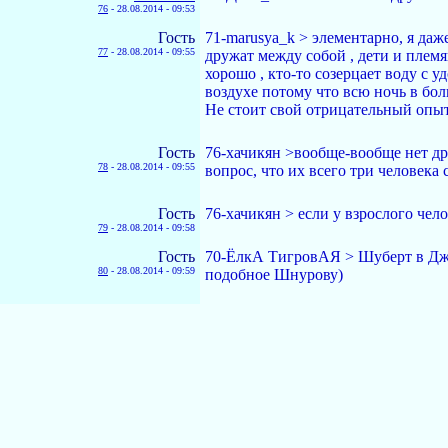
76
-
28.08.2014 - 09:53
Гость
71-marusya_k > элементарно, я даж
77
-
28.08.2014 - 09:55
дружат между собой , дети и племя
хорошо , кто-то созерцает воду с уд
воздухе потому что всю ночь в бол
Не стоит свой отрицательный опы
Гость
76-хачикян >вообще-вообще нет дру
78
-
28.08.2014 - 09:55
вопрос, что их всего три человека 
Гость
76-хачикян > если у взрослого челов
79
-
28.08.2014 - 09:58
Гость
70-ЁлкА ТигровАЯ > Шуберт в Джубг
80
-
28.08.2014 - 09:59
подобное Шнурову)