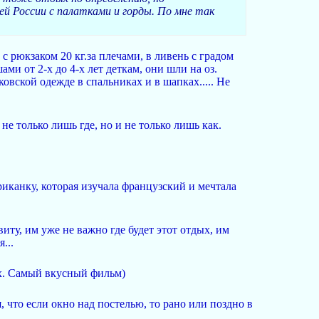
ей России с палатками и горды. По мне так
с рюкзаком 20 кг.за плечами, в ливень с градом
ами от 2-х до 4-х лет деткам, они шли на оз.
овской одежде в спальниках и в шапках..... Не
не только лишь где, но и не только лишь как.
риканку, которая изучала французский и мечтала
иту, им уже не важно где будет этот отдых, им
...
х. Самый вкусный фильм)
я, что если окно над постелью, то рано или поздно в