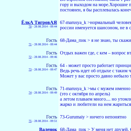
гору и выходом на море.Хорошие п
постоянен, я бы расплевалась коне
ЁлкА ТигровАЯ
67-marusya_k >нормальный человек
70
-
28.08.2014 - 09:44
россии именуется шансоном, не в 
Гость
68-Дама_пик > я не знаю, ты скажи
71
-
28.08.2014 - 09:44
Гость
Отдых важен где, с кем – вопрос в
72
-
28.08.2014 - 09:46
Гость
64 - может просто работает принц
73
-
28.08.2014 - 09:47
Ведь речь идет об отдыхе с таким
Может у вас просто давно небыло 
Гость
71-marusya_k >мы с мужем именно т
74
-
28.08.2014 - 09:49
(это с октября по апрель)
а летом плаваем много.... но утом
жарко и любители на нем жариться
Гость
73-Gurumaiy > ничего непонятно
75
-
28.08.2014 - 09:51
Валенок
68-Дама_пик > У меня нет друзей. 