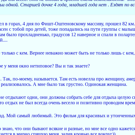
и одной. Старшей дочке 4 года, младшей года нет . Ездят по вс
ел в горах, 4 дня по Фишт-Оштеновскому массиву, прошел 82 км. 
ласен с тобой про детей, тоже попадались на пути группы с малыш
там было прохладненько, градусов 12 наверное и спали в полартек
....
только с кем. Вернее неважно может быть не только лишь с кем, 
ое у меня окно нетиповое? Вы и так знаете?
 Так, по-моему, называется. Там есть новелла про женщину, аме
о реализовалось. А мне было так грустно. Одинокая женщина.
а не отдыхают одни, они должны собрать себе для отдыха целую св
это отдых не был всегда очень весело и позитивно проводим время
ад. Мой самый любимый. Это фильм для красивых и утонченны
то знаю, что они бывают всякие и разные, но мне все одно кажетс
кнется в мирно спящую меня, залив кровью все вокруг))