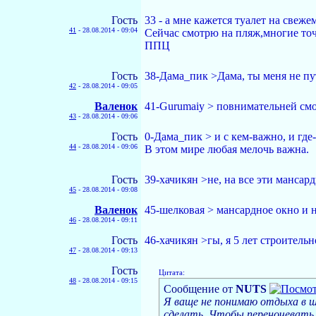
Гость
33 - а мне кажется туалет на свеж
41
-
28.08.2014 - 09:04
Сейчас смотрю на пляж,многие точн
ППЦ
Гость
38-Дама_пик >Дама, ты меня не пут
42
-
28.08.2014 - 09:05
Валенок
41-Gurumaiy > повнимательней смо
43
-
28.08.2014 - 09:06
Гость
0-Дама_пик > и с кем-важно, и где
44
-
28.08.2014 - 09:06
В этом мире любая мелочь важна.
Гость
39-хачикян >не, на все эти мансар
45
-
28.08.2014 - 09:08
Валенок
45-шелковая > мансардное окно и 
46
-
28.08.2014 - 09:11
Гость
46-хачикян >гы, я 5 лет строительн
47
-
28.08.2014 - 09:13
Гость
Цитата:
48
-
28.08.2014 - 09:15
Сообщение от
NUTS
Я ваще не понимаю отдыха в ш
сделать. Чтобы переночевать.