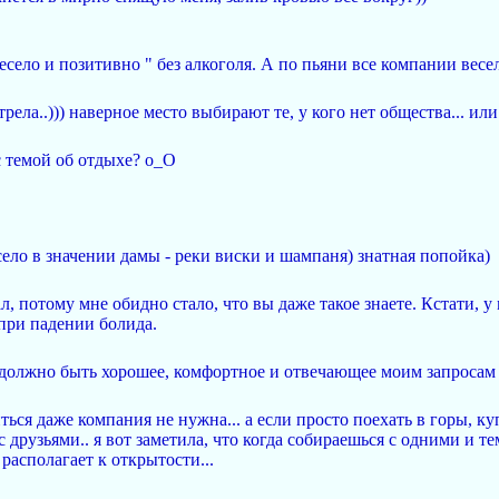
село и позитивно " без алкоголя. А по пьяни все компании весе
трела..))) наверное место выбирают те, у кого нет общества... или
с темой об отдыхе? о_О
село в значении дамы - реки виски и шампаня) знатная попойка)
л, потому мне обидно стало, что вы даже такое знаете. Кстати, у
 при падении болида.
о должно быть хорошее, комфортное и отвечающее моим запросам 
ься даже компания не нужна... а если просто поехать в горы, куп
 друзьями.. я вот заметила, что когда собираешься с одними и т
располагает к открытости...