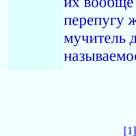
их вообще 
перепугу ж
мучитель д
называемое
[1