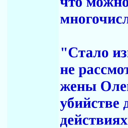
что можно
многочис
"Стало из
не рассмо
жены Олег
убийстве 
действиях