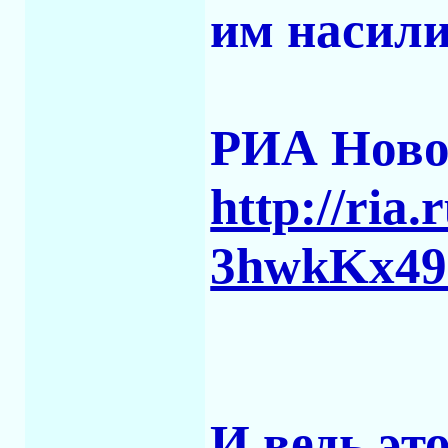
им насили
РИА Ново
http://ria.
3hwkKx49
И ведь эт