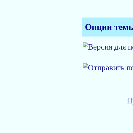
Опции тем
П