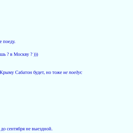
е поеду.
ь ? в Москву ? )))
 Крыму Сабатон будет, но тоже
не поеду
с
 до сентября не выездной.