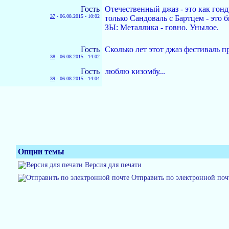
Гость
Отечественный джаз - это как гон
37
-
06.08.2015 - 10:02
только Сандоваль с Бартцем - это 
ЗЫ: Металлика - говно. Унылое.
Гость
Сколько лет этот джаз фестиваль п
38
-
06.08.2015 - 14:02
Гость
люблю кизомбу...
39
-
06.08.2015 - 14:04
Опции темы
Версия для печати
Отправить по электронной поч