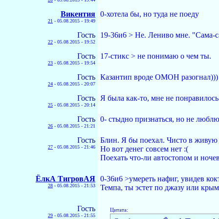
Викентия
0-хотела бы, но туда не поеду
21
-
05.08.2015 - 19:49
Гость
19-36и6 > Не. Лениво мне. "Сама-с
22
-
05.08.2015 - 19:52
Гость
17-стикс > не понимаю о чем ты.
23
-
05.08.2015 - 19:54
Гость
Казантип вроде ОМОН разогнал)))
24
-
05.08.2015 - 20:07
Гость
Я была как-то, мне не понравилось
25
-
05.08.2015 - 20:14
Гость
0- стыдно признаться, но не люблю
26
-
05.08.2015 - 21:21
Гость
Блин. Я бы поехал. Чисто в живую
27
-
05.08.2015 - 21:46
Но вот денег совсем нет :(
Поехать что-ли автостопом и ноче
ЁлкА ТигровАЯ
0-36и6 >умереть нафиг, увидев кок
28
-
05.08.2015 - 21:53
Темпа, ты эстет по джазу или крым
Гость
Цитата:
29
-
05.08.2015 - 21:55