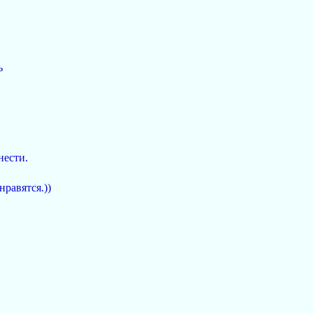
ь
нести.
нравятся.))