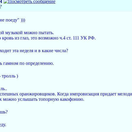
Я
?
не поеду" )))
вой музыкой можно пытать.
 кровь из глаз, это возможно ч.4 ст. 111 УК РФ.
одит эта неделя и в какие числа?
ть гамном по определению.
 тролль )
ль..
 успешных оранжировщиков. Когда импровизация придает мелоди
ях можно услышать топорную какофонию.
ешь?
ду.