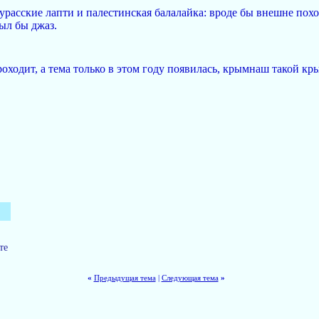
дурасские лапти и палестинская балалайка: вроде бы внешне пох
был бы джаз.
роходит, а тема только в этом году появилась, крымнаш такой к
те
«
Предыдущая тема
|
Следующая тема
»