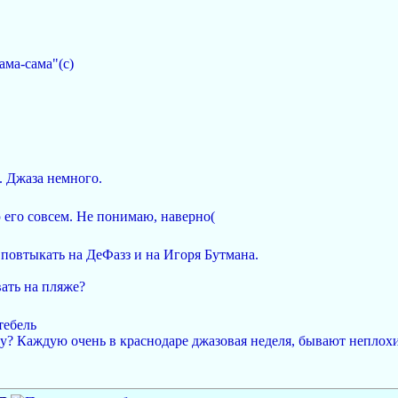
ама-сама"(с)
. Джаза немного.
 его совсем. Не понимаю, наверно(
 повтыкать на ДеФазз и на Игоря Бутмана.
вать на пляже?
тебель
у? Каждую очень в краснодаре джазовая неделя, бывают неплохи