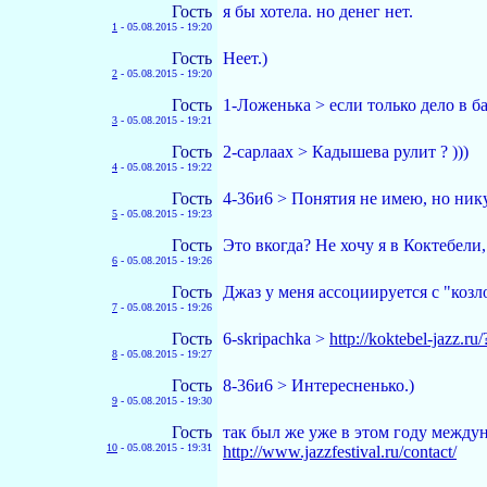
Гость
я бы хотела. но денег нет.
1
-
05.08.2015 - 19:20
Гость
Неет.)
2
-
05.08.2015 - 19:20
Гость
1-Ложенька > если только дело в б
3
-
05.08.2015 - 19:21
Гость
2-сарлаах > Кадышева рулит ? )))
4
-
05.08.2015 - 19:22
Гость
4-36и6 > Понятия не имею, но нику
5
-
05.08.2015 - 19:23
Гость
Это вкогда? Не хочу я в Коктебели
6
-
05.08.2015 - 19:26
Гость
Джаз у меня ассоциируется с "козло
7
-
05.08.2015 - 19:26
Гость
6-skripachka >
http://koktebel-jaz
8
-
05.08.2015 - 19:27
Гость
8-36и6 > Интересненько.)
9
-
05.08.2015 - 19:30
Гость
так был же уже в этом году между
10
-
05.08.2015 - 19:31
http://www.jazzfestival.ru/contact/