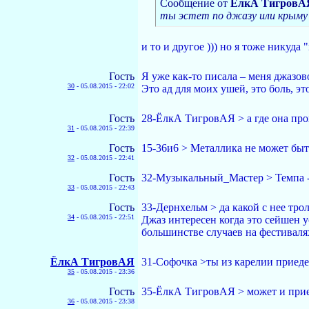
Сообщение от
ЁлкА ТигровА
ты эстет по джазу или крыму
и то и другое ))) но я тоже никуда "
Гость
Я уже как-то писала – меня джазо
30
-
05.08.2015 - 22:02
Это ад для моих ушей, это боль, это
Гость
28-ЁлкА ТигровАЯ > а где она прох
31
-
05.08.2015 - 22:39
Гость
15-36и6 > Металлика не может бы
32
-
05.08.2015 - 22:41
Гость
32-Музыкальный_Мастер > Темпа -
33
-
05.08.2015 - 22:43
Гость
33-Дернхельм > да какой с нее трол
34
-
05.08.2015 - 22:51
Джаз интересен когда это сейшен
большинстве случаев на фестивал
ЁлкА ТигровАЯ
31-Софочка >ты из карелии приед
35
-
05.08.2015 - 23:36
Гость
35-ЁлкА ТигровАЯ > может и прие
36
-
05.08.2015 - 23:38