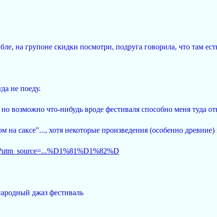
абле, на групоне скидки посмотри, подруга говорила, что там ест
да не поеду.
, но возможно что-нибудь вроде фестиваля способно меня туда от
м на саксе"..., хотя некоторые произведения (особенно древние) 
z.ru/?utm_source=...%D1%81%D1%82%D
народный джаз фестиваль