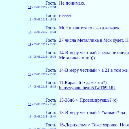
Гость
Не понимаю.
11
-
05.08.2015 - 19:31
Гость
неееет
12
-
05.08.2015 - 19:31
Гость
Мне нравится только джаз-рок.
13
-
05.08.2015 - 19:31
Гость
27 числа Металлика в Мск будет. Н
14
-
05.08.2015 - 19:36
Гость
14-B меру честный > куда не поедиш
15
-
05.08.2015 - 19:38
Металика амно )))
Гость
14-B меру честный > а 21 в том же
16
-
05.08.2015 - 19:38
Гость
11-Каравай > даже это?)
17
-
05.08.2015 - 19:39
https://youtu.be/m5TwT69i1lU
Гость
15-36и6 > Провоцируешь? (с)
18
-
05.08.2015 - 19:43
Гость
18-B меру честный > *кивает* да
19
-
05.08.2015 - 19:44
Гость
16-Дернхельм > Тоже хорошо. Но я
20
-
05.08.2015 - 19:44