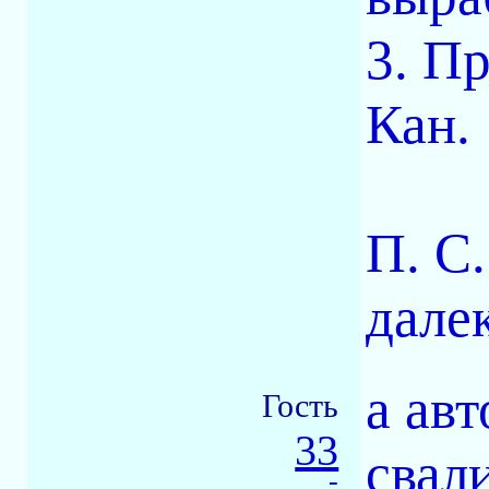
3. П
Кан.
П. С
дале
а авт
Гость
33
свал
-