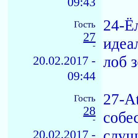
09:43
24-Ё
Гость
27
идеа
-
лоб 
20.02.2017 -
09:44
27-A
Гость
28
собе
-
слуш
20.02.2017 -