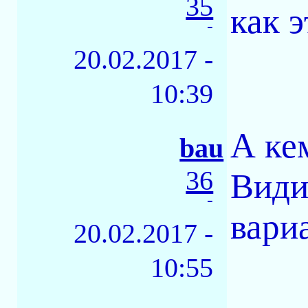
35
как э
-
20.02.2017 -
10:39
А ке
bau
36
Види
-
вариа
20.02.2017 -
10:55