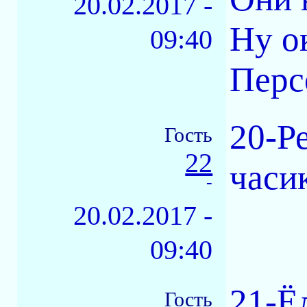
20.02.2017 -
Ну о
09:40
Перс
20-Р
Гость
22
часик
-
20.02.2017 -
09:40
21-Ё
Гость