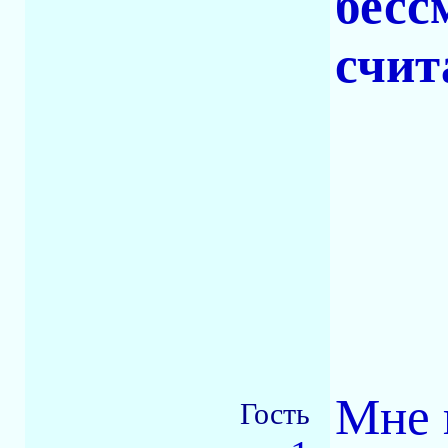
бесс
счит
Мне 
Гость