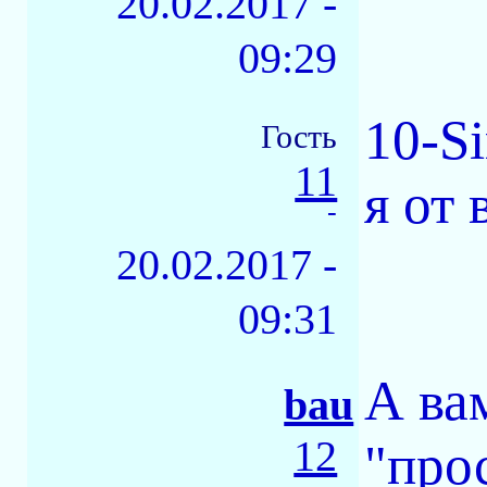
20.02.2017 -
09:29
10-S
Гость
11
я от 
-
20.02.2017 -
09:31
А ва
bau
12
"про
-