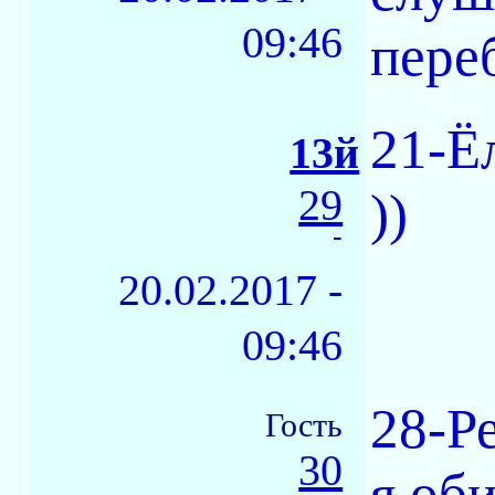
09:46
пере
21-Ё
13й
29
))
-
20.02.2017 -
09:46
28-Р
Гость
30
я оби