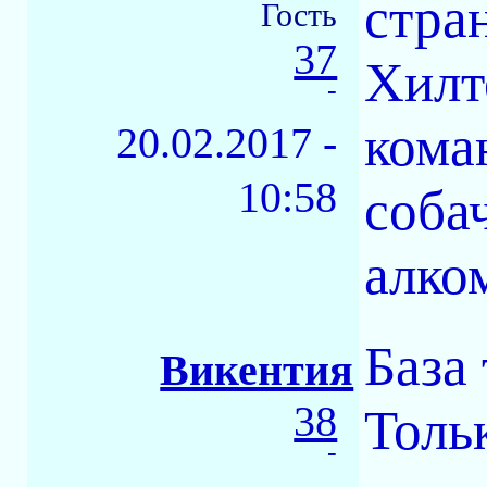
стра
Гость
37
Хилт
-
кома
20.02.2017 -
10:58
соба
алко
База
Викентия
38
Толь
-