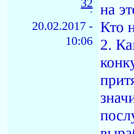
32
на э
-
Кто н
20.02.2017 -
10:06
2. К
конк
прит
знач
посл
выра