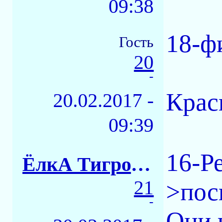
09:38
18-ф
Гость
20
-
Крас
20.02.2017 -
09:39
16-Ре
ЁлкА ТигровАЯ
21
>пос
-
Они 