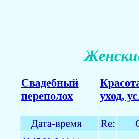
Женский
Свадебный
Красот
переполох
уход, у
Дата-время
Re: