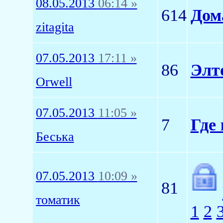
08.05.2013
06:14 »
614
Дом
zitagita
07.05.2013
17:11 »
86
Элт
Orwell
07.05.2013
11:05 »
7
Где
Беська
07.05.2013
10:09 »
81
томатик
1
2