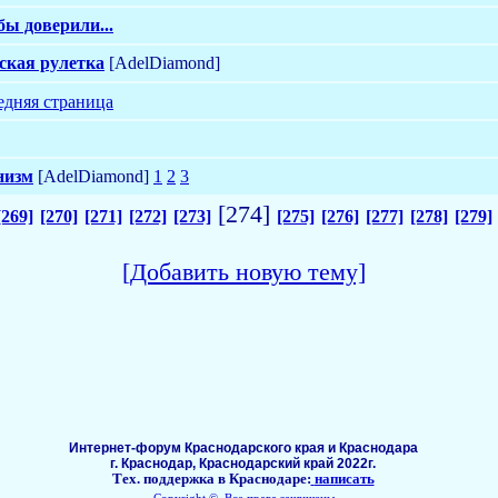
ы доверили...
ская рулетка
[AdelDiamond]
едняя страница
низм
[AdelDiamond]
1
2
3
[274]
[269]
[270]
[271]
[272]
[273]
[275]
[276]
[277]
[278]
[279]
[Добавить новую тему]
Интернет-форум Краснодарского края и Краснодара
г. Краснодар, Краснодарский край 2022г.
Тех. поддержка в Краснодаре:
написать
Copyright ©, Все права защищены