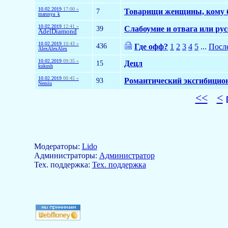
10.02.2019
17:00 »
7
Товарищи женщины, кому б
marusya_k
10.02.2019
12:41 »
39
Слабоумие и отвага или рус
AdelDiamond
10.02.2019
10:43 »
436
Где офф?
1
2
3
4
5
...
Посл
AlexAlexAlex
10.02.2019
09:35 »
15
Децл
kukush
10.02.2019
00:45 »
93
Романтический эксгибицио
Nemiu
<<
<
Модераторы:
Lido
Aдминистраторы:
Администратор
Тех. поддержка:
Тех. поддержка