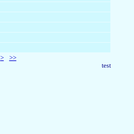
>
>>
test