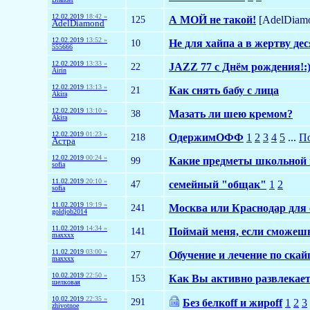
12.02.2019
18:42 »
125
А МОЙ не такой!
[AdelDiam
AdelDiamond
12.02.2019
13:52 »
10
Не для хайпа а в жертву дес
555666
12.02.2019
13:33 »
22
JAZZ 77 c Днём рождения!:
Airin
12.02.2019
13:13 »
21
Как снять бабу с лица
Akira
12.02.2019
13:10 »
38
Мазать ли шею кремом?
Akira
12.02.2019
01:23 »
218
ОдержимОФФ
1
2
3
4
5
...
По
Астра
12.02.2019
00:24 »
99
Какие предметы школьной 
sofia
11.02.2019
20:10 »
47
семейный "общак"
1
2
sofia
11.02.2019
19:19 »
241
Москва или Краснодар для
goldjob2014
11.02.2019
14:34 »
141
Поймай меня, если сможеш
maxxxx
11.02.2019
03:00 »
27
Обучение и лечение по скай
maxxxx
10.02.2019
22:50 »
153
Как Вы активно развлекает
шелковая
10.02.2019
22:35 »
291
Без белкoff и жирoff
1
2
3
zhivotnoe