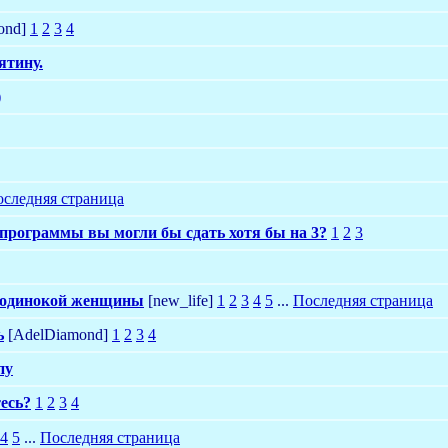
ond]
1
2
3
4
ятину.
)
следняя страница
программы вы могли бы сдать хотя бы на 3?
1
2
3
 одинокой женщины
[new_life]
1
2
3
4
5
...
Последняя страница
ь
[AdelDiamond]
1
2
3
4
пу
есь?
1
2
3
4
4
5
...
Последняя страница