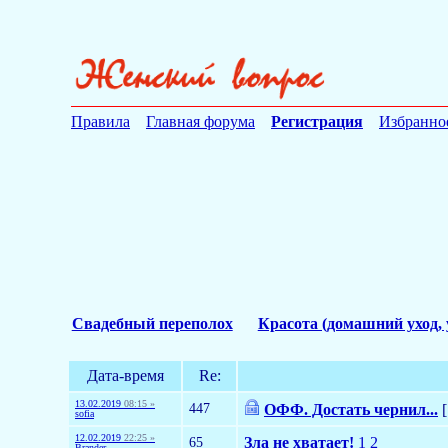
Правила
Главная форума
Регистрация
Избранно
Свадебный переполох
Красота (домашний уход, 
Дата-время
Re:
13.02.2019
08:15 »
447
ОФФ. Достать чернил...
[
sofia
12.02.2019
22:25 »
65
Зла не хватает!
1
2
Brander