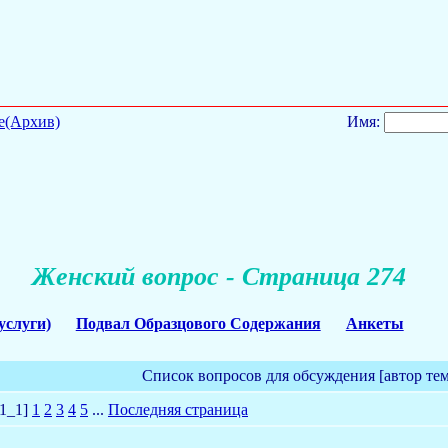
е(Архив)
Имя:
Женский вопрос - Страница 274
услуги)
Подвал Образцового Содержания
Анкеты
Список вопросов для обсуждения [автор те
1_1]
1
2
3
4
5
...
Последняя страница