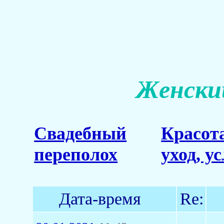
Женский
Свадебный
Красот
переполох
уход, у
Дата-время
Re: