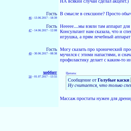
НА всякий случай сделал акцент.)
Гость
В смысле в сексшопе? Просто обычн
46
-
13.06.2017 - 18:39
Гость
Неееее....мы взяли там аппарат дл
47
-
14.06.2017 - 12:08
Консультант нам сказала, что и сп
игрушка, а прям лечебный аппарат
Гость
Могу сказать про хронический прос
49
-
30.06.2017 - 08:38
мучился с этими напастями, и снач
профилактику делает с каким-то ин
хоббит
Цитата:
50
-
01.07.2017 - 13:55
Сообщение от
Голубые каски
Ну считается, что только спе
Массаж простаты нужен для дренир