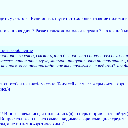
ить у доктора. Если он так шутит это хорошо, главное положит
тора проводить? Разве нельзя дома массаж делать? По краней ме
атит". конечно, сказать, что для нас это стало новостью - нич
массаж простаты, муж, конечно, пошутил, что теперь знает , ч
я, как там массировать надо. как вы справлялись с недугом? как б
ист способен на такой массаж. Хотя сейчас массажеры очень хо
ись))
!!! И поразвлекались, и полечились.))) Теперь в привычку войдет
 Вопрос только, а на это самое вводимое скоропомощное средств
м, а не интимно-эротическим. (