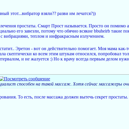
ый этот...вибратор взяли?? разви им лечатся?))
я лечения простаты. Смарт Прост называется. Просто он помимо а
ециально его завезли, потому что обячно всякие bbuheirb такие 
 с вибрациями, теплом и инфракрасным излучением.
татит.. Эретон - вот он действительно помогает. Моя мама как-т
ала скептически ко всем этим штукам относился, попробовал тол
тервалом, и не жалуется :) Но к врачу всегда первым делом нужн
циалист способен на такой массаж. Хотя сейчас массажеры оч
ования. То есть, после массажа должен вытечь секрет простаты.