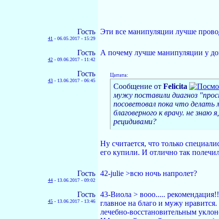
Гость
Эти все манипуляции лучше провод
41
-
06.05.2017 - 15:29
Гость
А почему лучше манипуляции у док
42
-
09.06.2017 - 11:42
Гость
Цитата:
43
-
13.06.2017 - 06:45
Сообщение от
Felicita
мужу поставили диагноз "прост
посоветовал пока что делать 
благоверного к врачу. не знаю 
рецидивами?
Ну считается, что только специал
его купили. И отлично так полечил
Гость
42-julie >всю ночь напролет?
44
-
13.06.2017 - 09:02
Гость
43-Виола > вооо..... рекомендация!
45
-
13.06.2017 - 13:46
главное на благо и мужу нравится.
лечебно-восстановительным уклоно