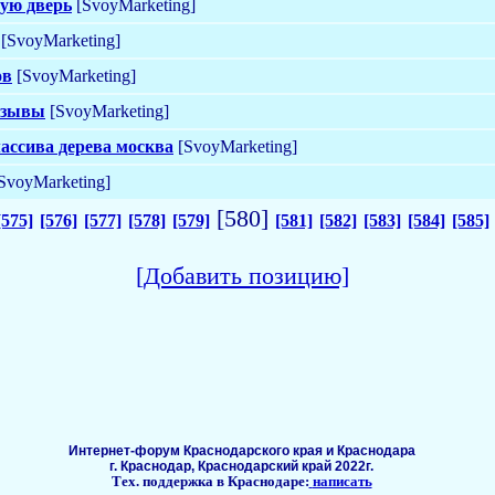
ую дверь
[SvoyMarketing]
[SvoyMarketing]
ов
[SvoyMarketing]
отзывы
[SvoyMarketing]
ассива дерева москва
[SvoyMarketing]
SvoyMarketing]
[580]
[575]
[576]
[577]
[578]
[579]
[581]
[582]
[583]
[584]
[585]
[Добавить позицию]
Интернет-форум Краснодарского края и Краснодара
г. Краснодар, Краснодарский край 2022г.
Тех. поддержка в Краснодаре:
написать