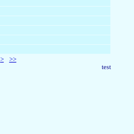
>
>>
test