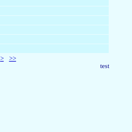
>
>>
test