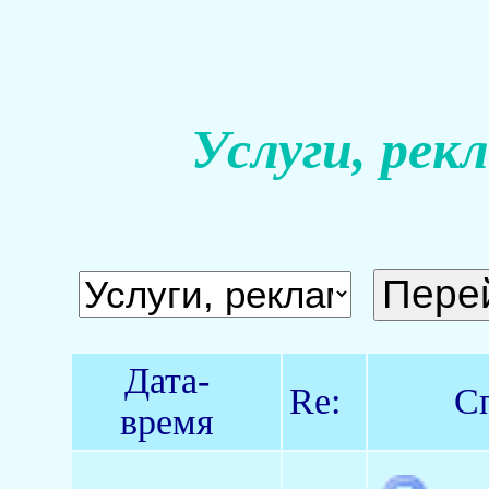
Услуги, рек
Дата-
Re:
С
время