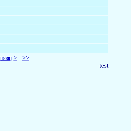
>
>>
[1880]
test