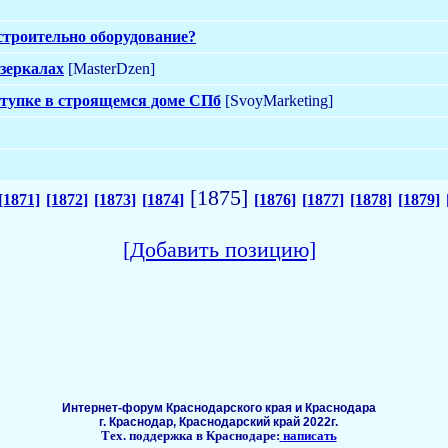
строительно оборудование?
 зеркалах
[MasterDzen]
ступке в строящемся доме СПб
[SvoyMarketing]
[1875]
[1871]
[1872]
[1873]
[1874]
[1876]
[1877]
[1878]
[1879]
[Добавить позицию]
Интернет-форум Краснодарского края и Краснодара
г. Краснодар, Краснодарский край 2022г.
Тех. поддержка в Краснодаре:
написать