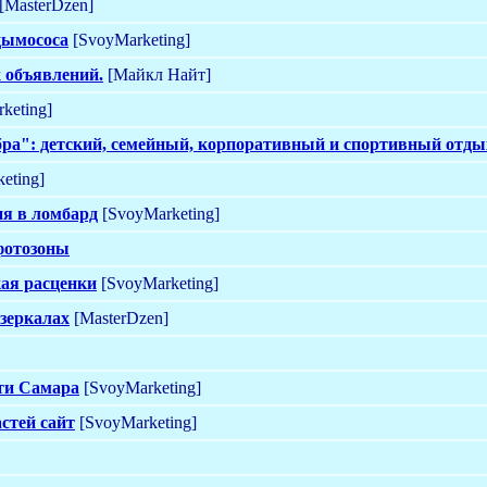
[MasterDzen]
дымососа
[SvoyMarketing]
 объявлений.
[Майкл Найт]
keting]
ра": детский, семейный, корпоративный и спортивный отды
eting]
я в ломбард
[SvoyMarketing]
фотозоны
ая расценки
[SvoyMarketing]
 зеркалах
[MasterDzen]
ти Самара
[SvoyMarketing]
стей сайт
[SvoyMarketing]