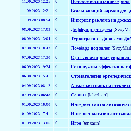
0
Половое воспитание сериал
11.09.2023 12:25
0
Всасывающий карман для 
11.09.2023 12:21
9
Интернет реклама на досках
11.09.2023 08:54
0
Диффузор для дома
[SvoyMar
08.09.2023 17:03
0
Туроператор "Дорогами Доб
08.09.2023 13:04
0
Ломбард под залог
[SvoyMark
07.09.2023 18:42
0
Сдать ювелирные украшени
07.09.2023 17:30
0
Если нужны эффективные 
06.09.2023 19:24
0
Стоматология ортопедическ
06.09.2023 15:41
0
Алмазная грань на стекле и
04.09.2023 08:12
0
Сериал
[lebed_art]
02.09.2023 06:48
0
Интернет сайты автозапчас
01.09.2023 18:00
0
Интернет магазин автозапча
01.09.2023 17:41
0
Игра
[tangarin]
01.09.2023 13:06