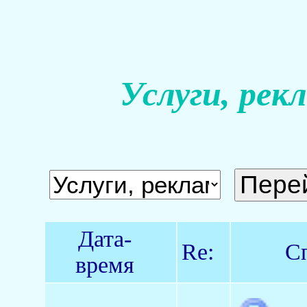
Услуги, рек
Дата-
Re:
С
время