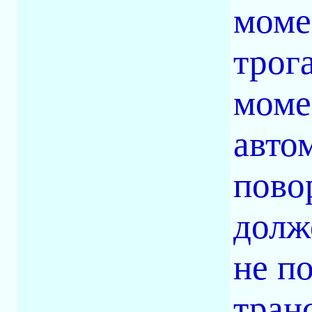
моме
трог
моме
авто
пово
долж
не п
тран