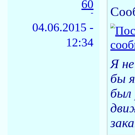
60
Соо
-
04.06.2015 -
12:34
Я не
бы я
был 
движ
зака