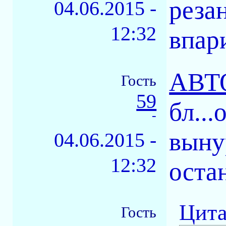
реза
04.06.2015 -
12:32
впар
АВТ
Гость
59
бл...
-
выну
04.06.2015 -
12:32
остан
Цита
Гость