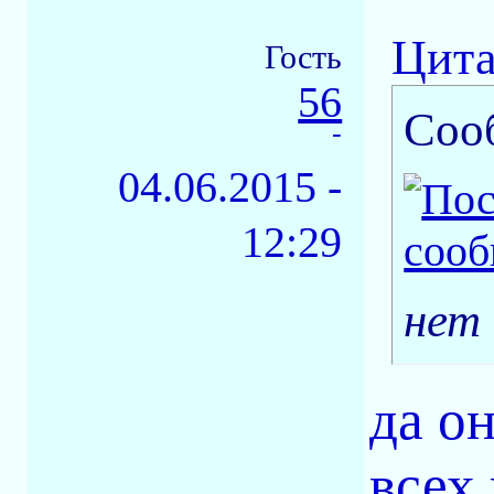
Цита
Гость
56
Соо
-
04.06.2015 -
12:29
нет 
да о
всех