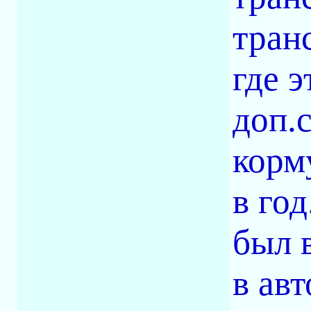
тран
где э
доп.
корм
в год
был 
в ав