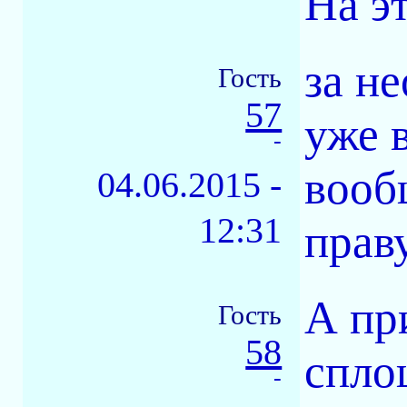
На э
за н
Гость
57
уже 
-
вооб
04.06.2015 -
12:31
прав
А пр
Гость
58
спло
-