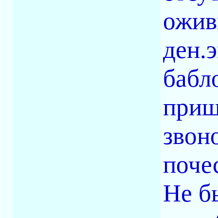
ожив
ден.
бабл
приш
звон
поче
Не б