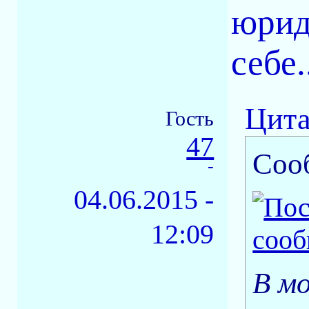
юрид
себе..
Цита
Гость
47
Соо
-
04.06.2015 -
12:09
В м