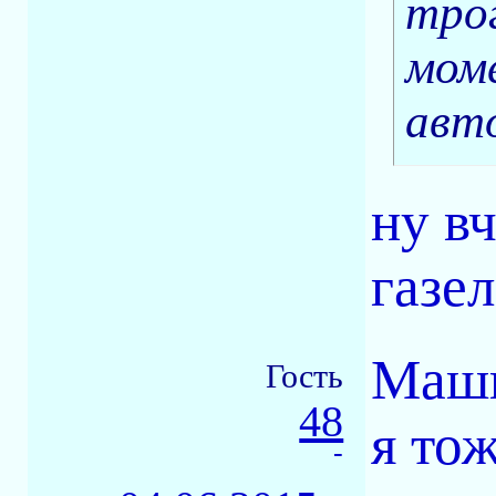
тро
мом
авт
ну в
газел
Маши
Гость
48
я то
-