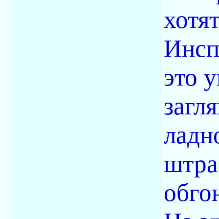
хотя
Инсп
это 
загля
ладн
штра
обго