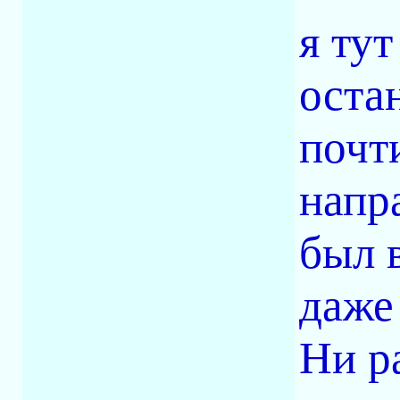
я ту
оста
почт
напр
был 
даже
Ни р