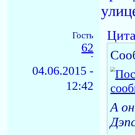
улиц
Цита
Гость
62
Соо
-
04.06.2015 -
12:42
А он
Дэпс