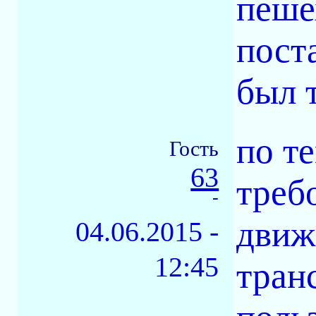
пеше
пост
был 
по т
Гость
63
треб
-
движ
04.06.2015 -
12:45
тран