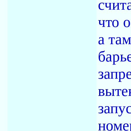
счит
что о
а та
барь
запр
выте
запу
номе