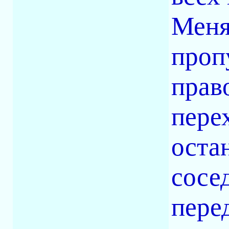
Меня
проп
прав
перех
остан
сосе
перед