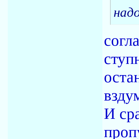
над
согл
ступ
оста
взду
И ср
проп