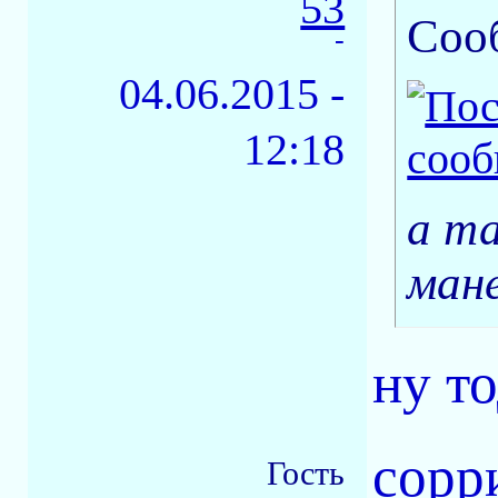
53
Соо
-
04.06.2015 -
12:18
а та
мане
ну т
сорри
Гость