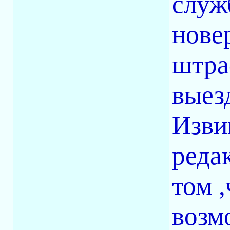
служ
нове
штра
выез
Изви
реда
том 
возм