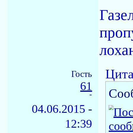
Газе
проп
лохан
Цита
Гость
61
Соо
-
04.06.2015 -
12:39