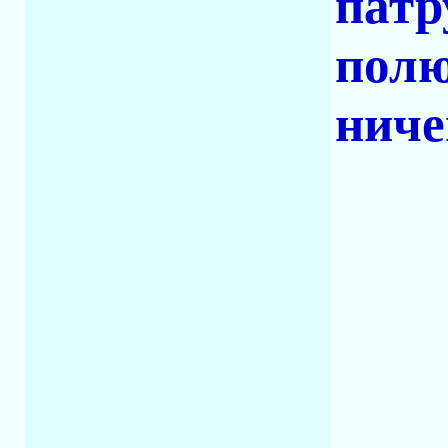
патр
полю
ниче