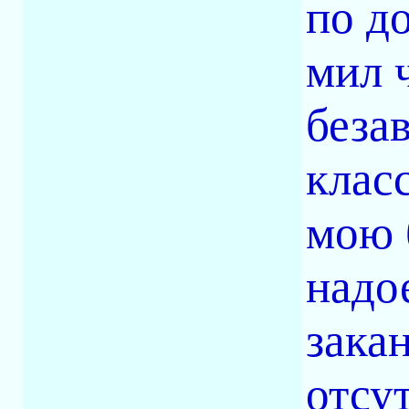
по д
мил ч
беза
клас
мою 
надо
зака
отсу