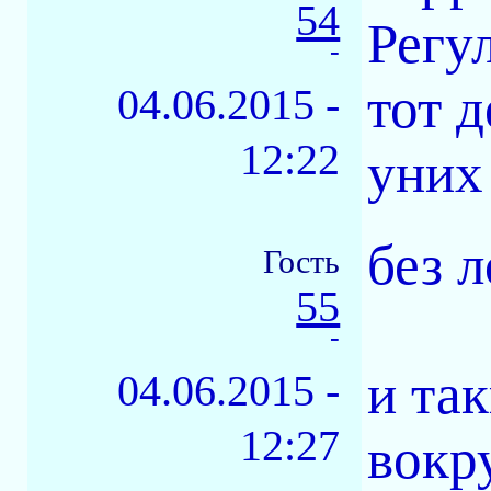
54
Регул
-
тот 
04.06.2015 -
12:22
уних
без л
Гость
55
-
и та
04.06.2015 -
12:27
вокру