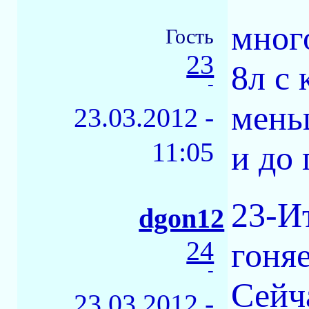
мног
Гость
23
8л с
-
мень
23.03.2012 -
11:05
и до
23-Ит
dgon12
24
гоняе
-
Сейча
23.03.2012 -