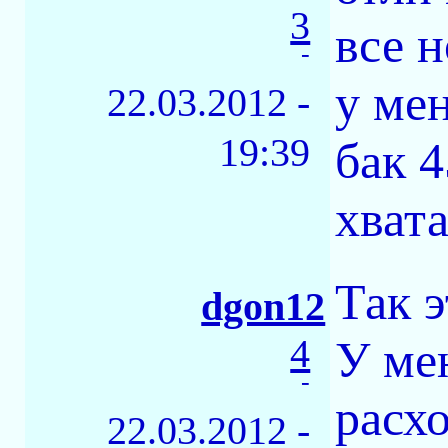
3
все н
-
у мен
22.03.2012 -
19:39
бак 
хвата
Так 
dgon12
4
У ме
-
расх
22.03.2012 -