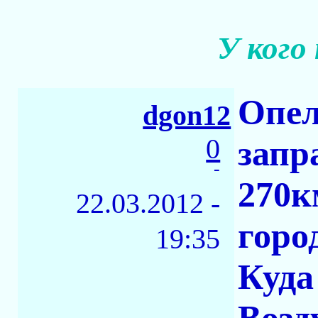
У кого
Опел
dgon12
0
запр
-
270к
22.03.2012 -
горо
19:35
Куда