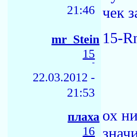
21:46
чек 
15-R
mr_Stein
15
-
22.03.2012 -
21:53
ох н
плаха
16
значи