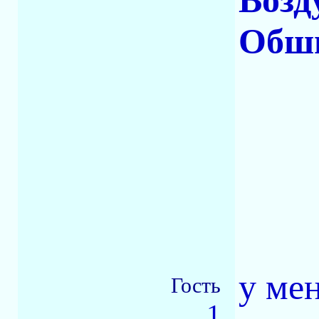
Возд
Обши
у ме
Гость
1