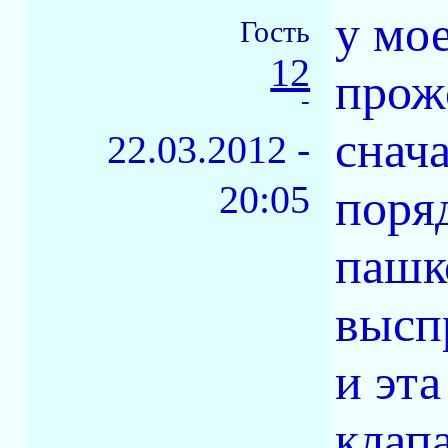
у мое
Гость
12
прож
-
снача
22.03.2012 -
20:05
поря
пашк
высп
и эта
клап