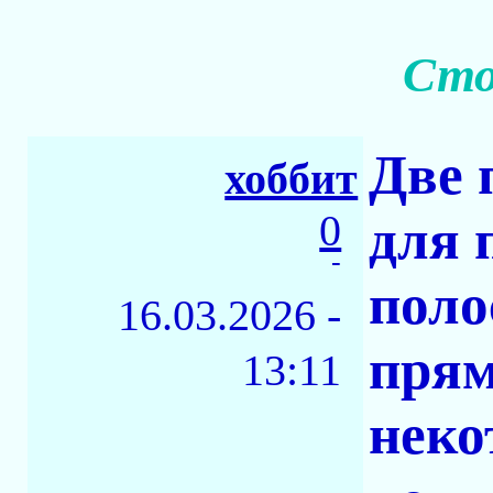
Сто
Две 
хоббит
0
для 
-
поло
16.03.2026 -
прям
13:11
неко