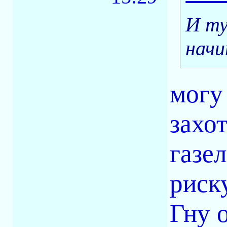
И ту
начи
могу
захо
газе
риск
Гну 