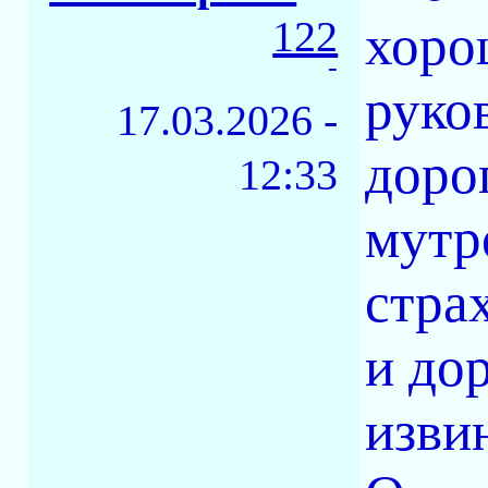
122
хоро
-
руко
17.03.2026 -
доро
12:33
мутро
страх
и дор
изви