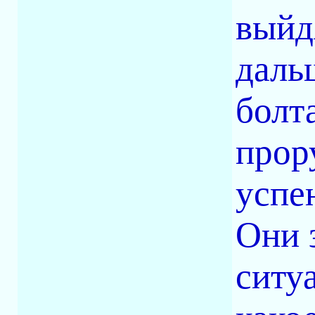
выйд
даль
болта
прор
успе
Они 
ситу