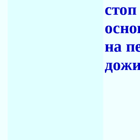
стоп
осно
на п
дожи