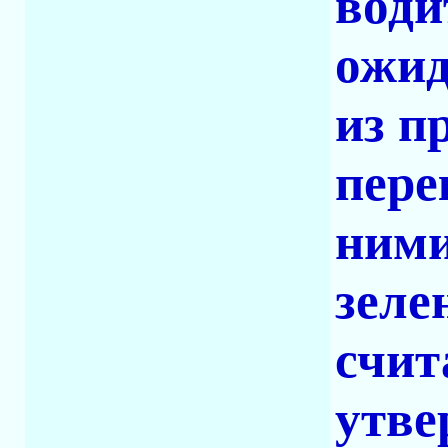
води
ожид
из п
пере
ними
зеле
счит
утве