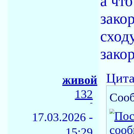
а чт
зако
сход
зако
Цита
живой
132
Соо
-
17.03.2026 -
15:29