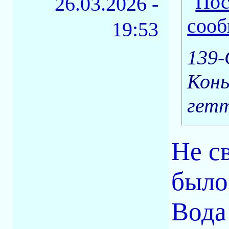
26.03.2026 -
19:53
139-
Конь
гетт
Не с
было,
Вода 