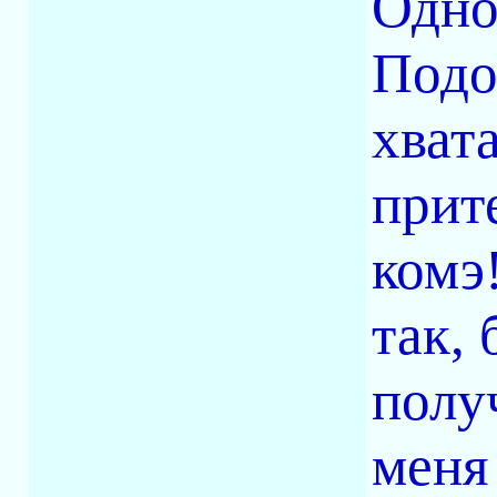
Одно
Подо
хват
прите
комэ!
так,
полу
меня 