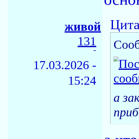
Цита
живой
131
Соо
-
17.03.2026 -
15:24
а за
приб