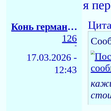
я пер
Цита
Конь германский
126
Соо
-
17.03.2026 -
12:43
кажи
стои