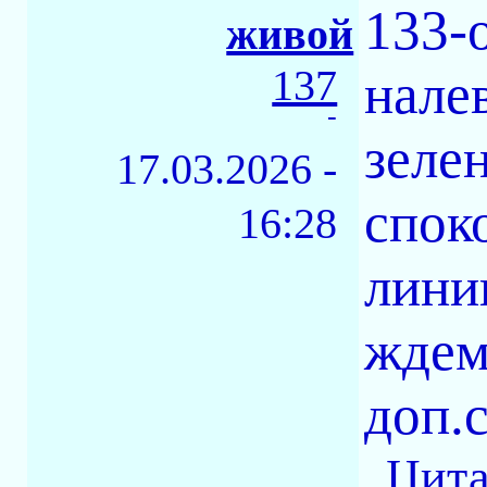
133-
живой
137
нале
-
зеле
17.03.2026 -
спок
16:28
лини
ждем
доп.
Цита