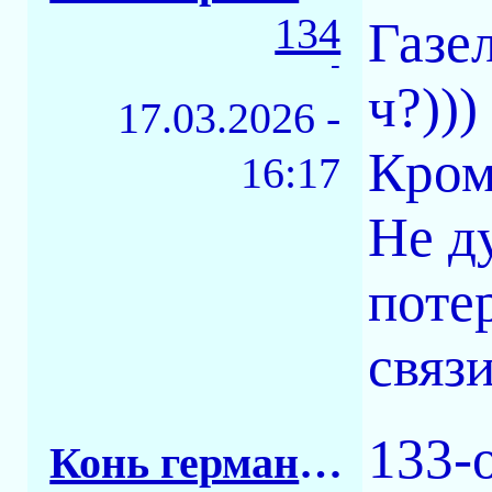
134
Газе
-
ч?)))
17.03.2026 -
Кром
16:17
Не ду
поте
связи
133-
Конь германский