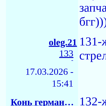
запч
бгг))
131-
oleg.21
133
стре
-
17.03.2026 -
15:41
132-
Конь германский