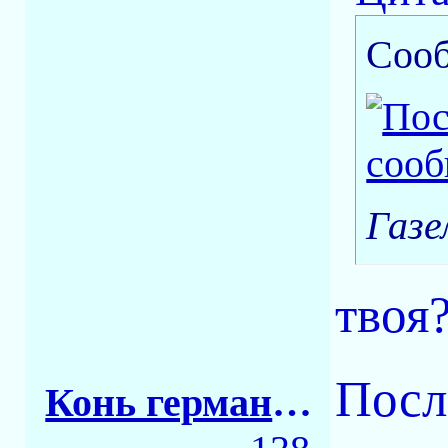
Соо
Газе
твоя
Посл
Конь германский