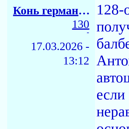
128-
Конь германский
130
полу
-
балб
17.03.2026 -
Анто
13:12
авто
если
нера
осно