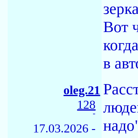
зерка
Вот 
когда
в ав
Расс
oleg.21
128
люде
-
надо
17.03.2026 -