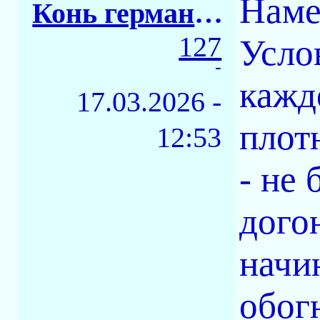
Наме
Конь германский
127
Услов
-
кажд
17.03.2026 -
плот
12:53
- не 
дого
начи
обог