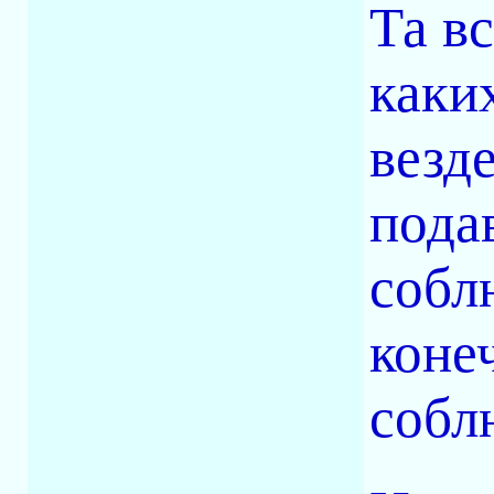
Та в
каки
везд
пода
собл
коне
собл