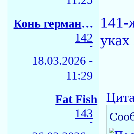
141-ж
Конь германский
142
уках
-
18.03.2026 -
11:29
Цита
Fat Fish
143
Соо
-