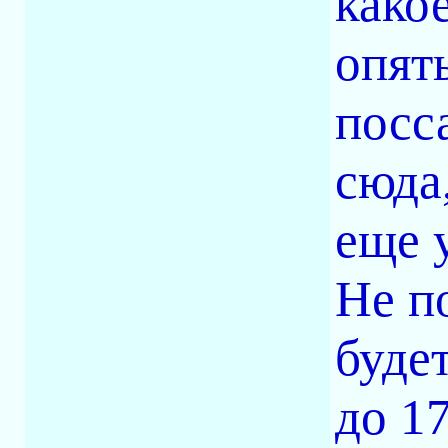
како
опять
посса
сюда
еще 
Не п
буде
до 17