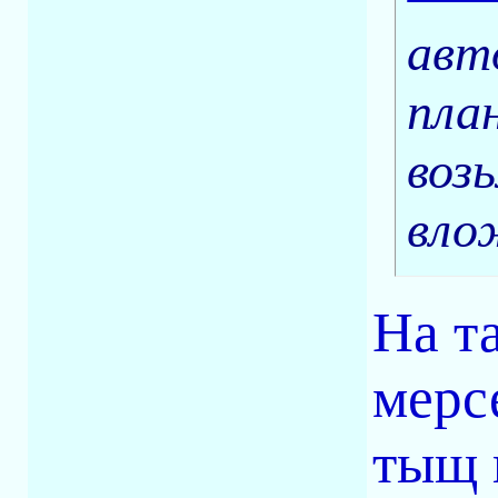
авт
пла
воз
вло
На т
мерс
тыщ н