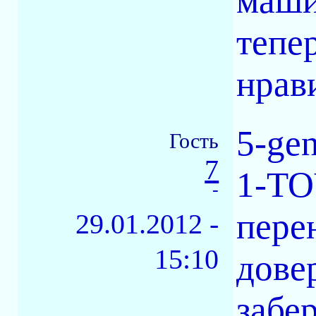
маши
тепе
нрави
5-gen
Гость
7
1-TO
-
перен
29.01.2012 -
15:10
довер
забер