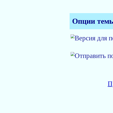
Опции тем
П