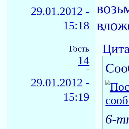
возь
29.01.2012 -
влож
15:18
Цита
Гость
14
Соо
-
29.01.2012 -
15:19
6-mr