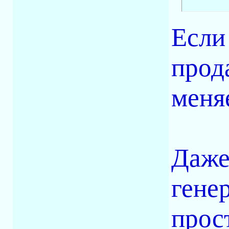
Если
прод
меня
Даже
гене
прос