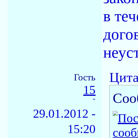
в те
дого
неус
Цита
Гость
15
Соо
-
29.01.2012 -
15:20