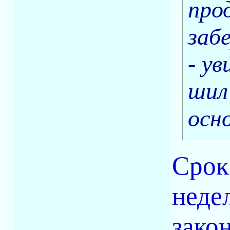
про
заб
- ув
шил
осн
Срок
неде
зако