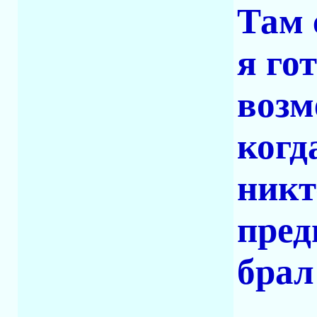
Там 
я го
возм
когд
никт
пред
брал