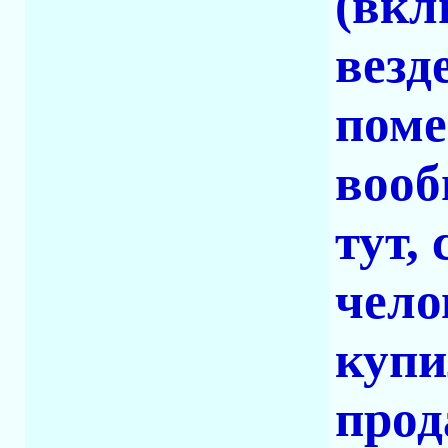
(вкл
везд
поме
вооб
тут,
чело
купи
прод