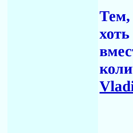
Тем,
хоть
вмес
коли
Vlad