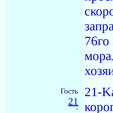
скор
запр
76го
мора
хозя
21-K
Гость
21
короп
-