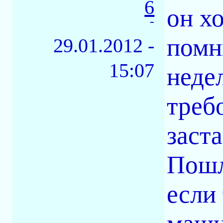
6
он х
-
помн
29.01.2012 -
15:07
неде
треб
заста
Пошл
если