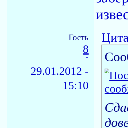
изве
Цита
Гость
8
Соо
-
29.01.2012 -
15:10
Сда
дов