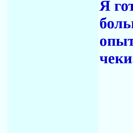
Я го
боль
опыт
чеки