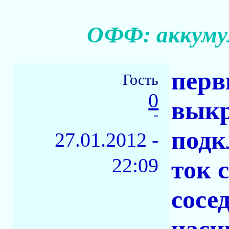
ОФФ: аккуму
перв
Гость
0
выкр
-
подк
27.01.2012 -
22:09
ток 
сосе