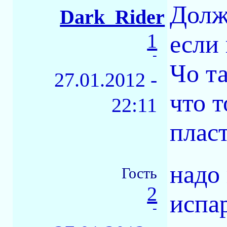
Долж
Dark_Rider
1
если 
-
Чо та
27.01.2012 -
что т
22:11
плас
надо 
Гость
2
испа
-