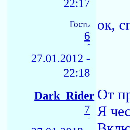
22:17
ок, с
Гость
6
-
27.01.2012 -
22:18
От п
Dark_Rider
7
Я че
-
Вклю