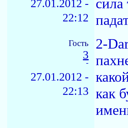
сила
27.01.2012 -
22:12
падат
2-Dar
Гость
3
пахне
-
како
27.01.2012 -
22:13
как б
имен