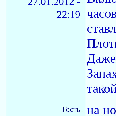
27.01.2012 -
часов
22:19
став
Плот
Даже
Запах
такой
на но
Гость