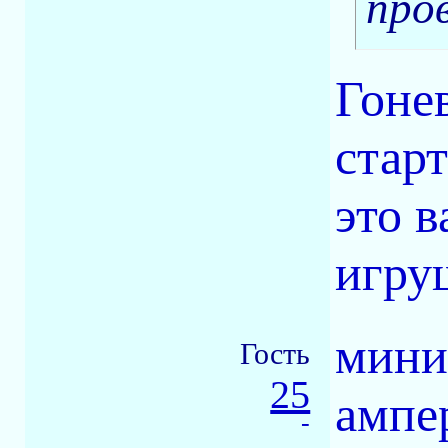
про
Гоне
старт
это 
игру
мини
Гость
25
ампе
-