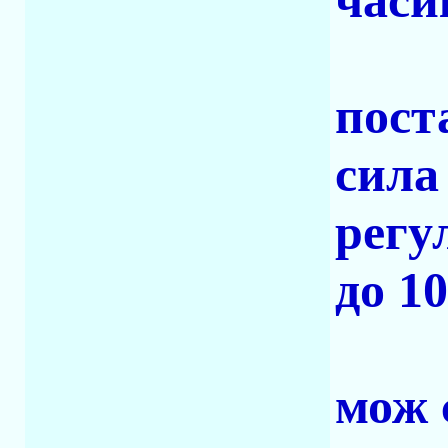
часи
пост
сила
регу
до 10
мож 