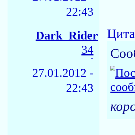
22:43
Цита
Dark_Rider
34
Соо
-
27.01.2012 -
22:43
кор