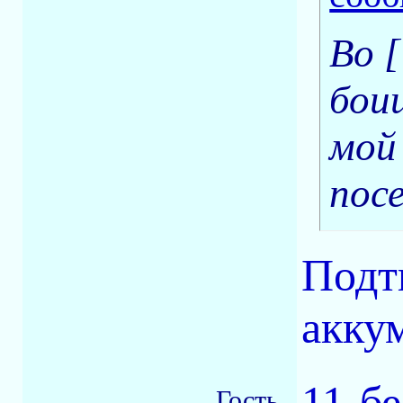
Во 
бои
мой
посе
Подт
акку
11-б
Гость