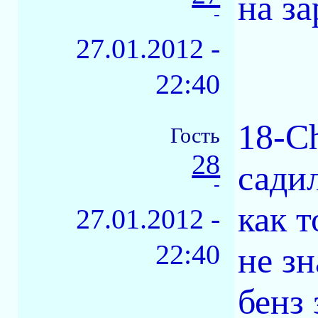
на за
-
27.01.2012 -
22:40
18-Ch
Гость
28
садил
-
как т
27.01.2012 -
22:40
не зн
бенз