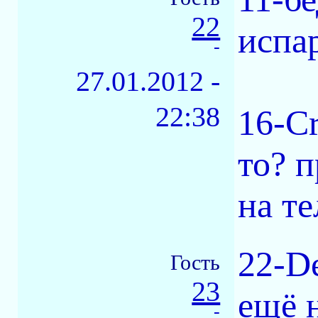
22
испа
-
27.01.2012 -
22:38
16-Cr
то? п
на те
22-D
Гость
23
ещё н
-