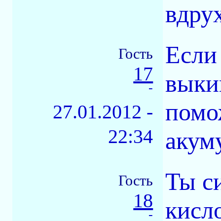
вдрух
Если 
Гость
17
выки
-
помо
27.01.2012 -
22:34
акуму
Ты с
Гость
18
кисл
-