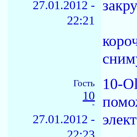
закр
27.01.2012 -
22:21
короч
сним
10-Ol
Гость
10
помо
-
элек
27.01.2012 -
22:23