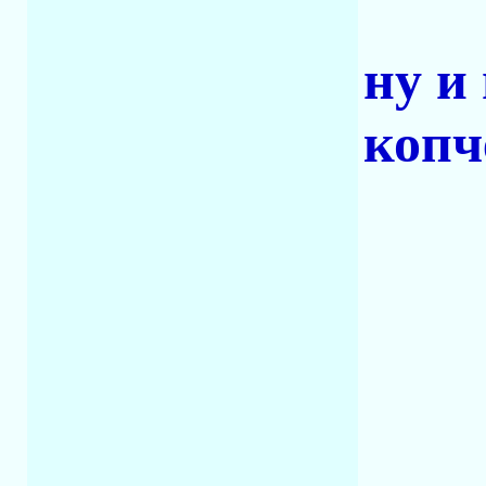
ну и
копч