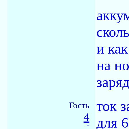
аккум
скол
и как
на н
заря
ток з
Гость
4
для 6
-