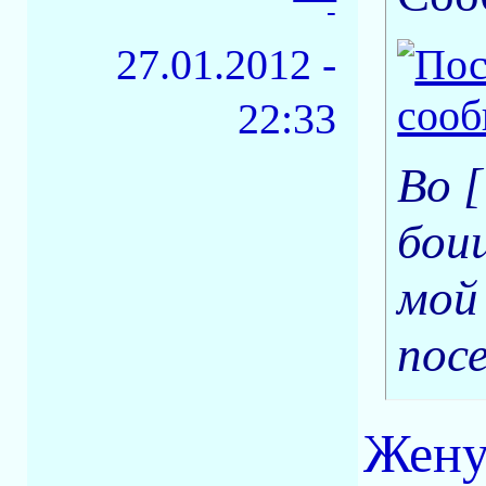
-
27.01.2012 -
22:33
Во 
бои
мой
посе
Жену