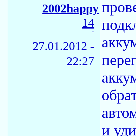
пров
2002happy
14
подк
-
аккум
27.01.2012 -
перег
22:27
акку
обра
авто
и уд