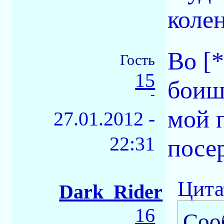
коле
Во [
Гость
15
боиш
-
мой 
27.01.2012 -
22:31
посер
Цита
Dark_Rider
16
Соо