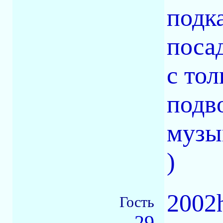
подка
поса
с тол
подв
музы
)
2002
Гость
29