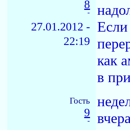
8
надол
-
Если
27.01.2012 -
22:19
перер
как 
в пр
неде
Гость
9
вчера
-