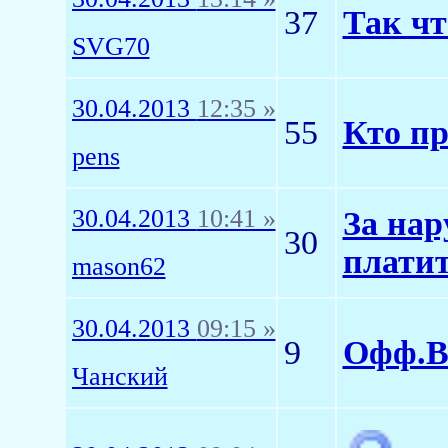
37
Так ч
SVG70
30.04.2013
12:35 »
55
Кто пр
pens
30.04.2013
10:41 »
За нар
30
плати
mason62
30.04.2013
09:15 »
9
Офф.В
Чанский