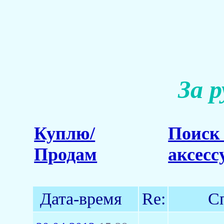
За 
Куплю/
Поиск 
Продам
аксесс
Дата-время
Re:
С