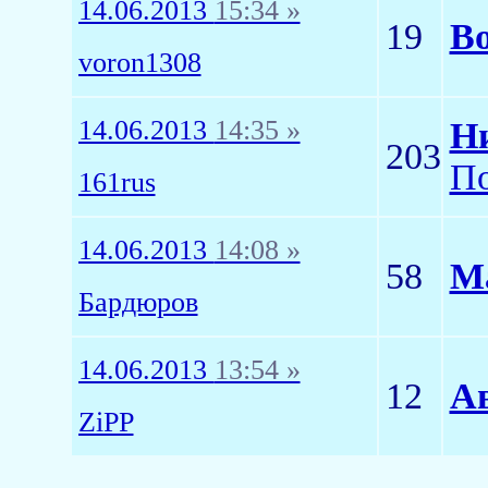
14.06.2013
15:34 »
19
Во
voron1308
14.06.2013
14:35 »
Н
203
По
161rus
14.06.2013
14:08 »
58
М
Бардюров
14.06.2013
13:54 »
12
А
ZiPP