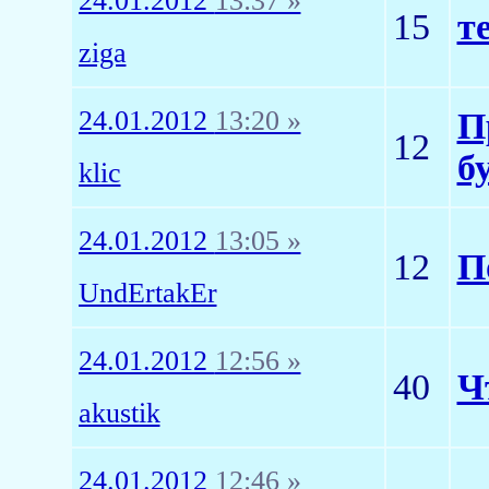
24.01.2012
13:37 »
15
т
ziga
24.01.2012
13:20 »
П
12
б
klic
24.01.2012
13:05 »
12
П
UndErtakEr
24.01.2012
12:56 »
40
Ч
akustik
24.01.2012
12:46 »