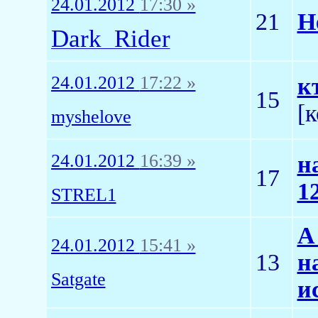
24.01.2012
17:30 »
21
Н
Dark_Rider
24.01.2012
17:22 »
к
15
[
myshelove
24.01.2012
16:39 »
н
17
1
STREL1
А
24.01.2012
15:41 »
13
н
Satgate
и