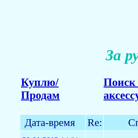
За р
Куплю/
Поиск 
Продам
аксесс
Дата-время
Re:
С