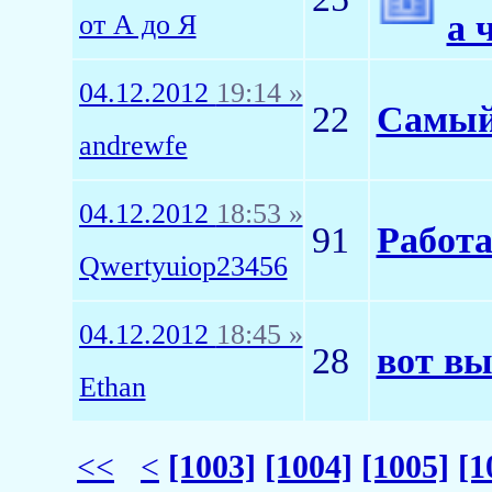
а 
от А до Я
04.12.2012
19:14 »
22
Самый
andrewfe
04.12.2012
18:53 »
91
Работ
Qwertyuiop23456
04.12.2012
18:45 »
28
вот вы
Ethan
<<
<
[1003]
[1004]
[1005]
[1