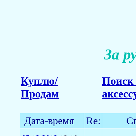
За р
Куплю/
Поиск 
Продам
аксесс
Дата-время
Re:
С