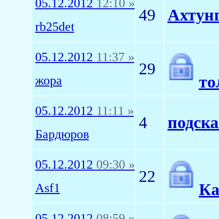
05.12.2012
12:10 »
49
Ахтунг
rb25det
05.12.2012
11:37 »
29
то
жора
05.12.2012
11:11 »
4
подска
Бардюров
05.12.2012
09:30 »
22
Ка
Asf1
05.12.2012
08:59 »