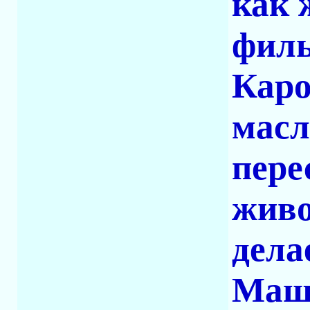
как 
филь
Каро
масл
пере
живо
делае
Маши