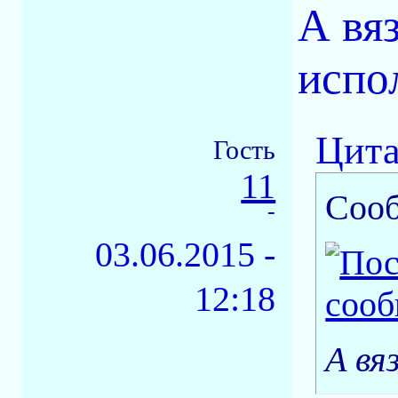
А вя
испо
Цита
Гость
11
Соо
-
03.06.2015 -
12:18
А вя