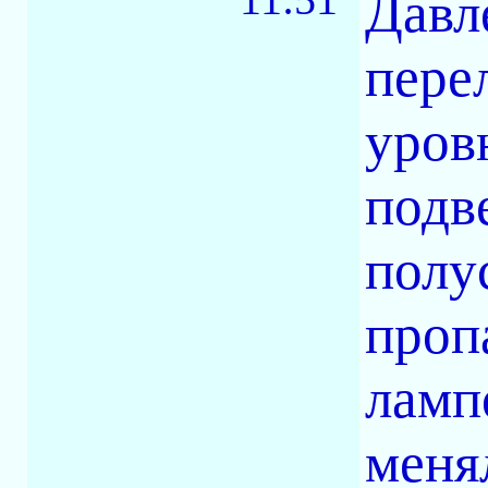
Давл
пере
уров
подв
полу
проп
ламп
меня