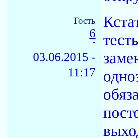
Кста
Гость
6
тест
-
заме
03.06.2015 -
11:17
одно
обяза
пост
выхо