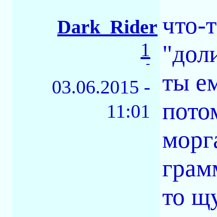
что-т
Dark_Rider
1
"доли
-
ты е
03.06.2015 -
пото
11:01
морг
грамм
то щ