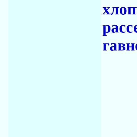
хлоп
расс
гавн