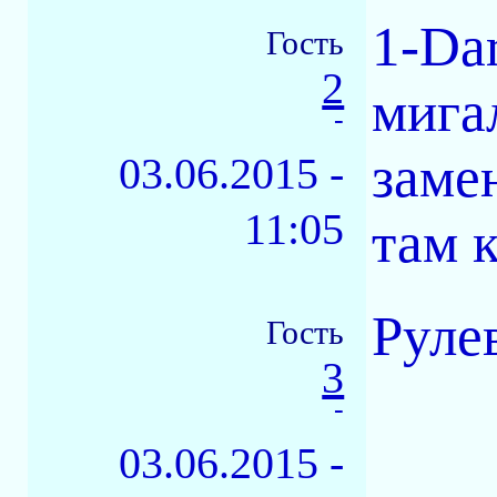
1-Da
Гость
2
мига
-
заме
03.06.2015 -
11:05
там 
Руле
Гость
3
-
03.06.2015 -