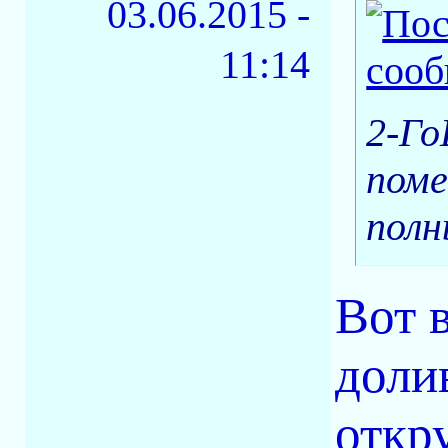
03.06.2015 -
11:14
2-Го
поме
полн
Вот в
доли
откру