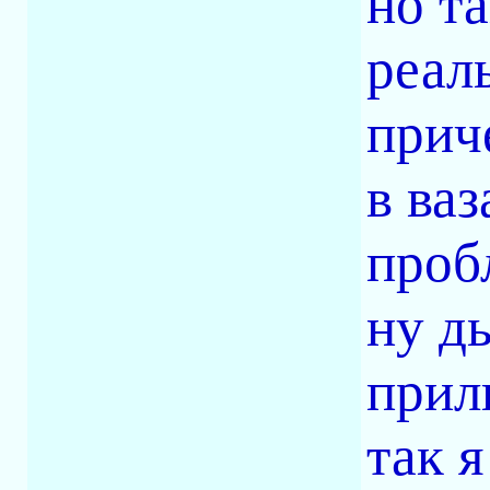
но та
реал
прич
в ва
проб
ну д
прил
так 