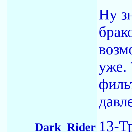
Ну з
брак
возм
уже.
филь
давл
13-Т
Dark_Rider