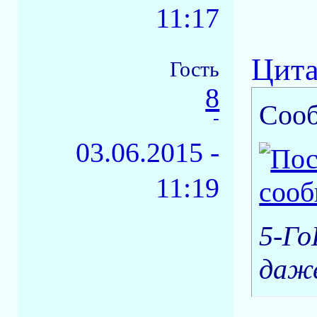
11:17
Цита
Гость
8
Соо
-
03.06.2015 -
11:19
5-Го
даже