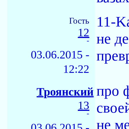
11-K
Гость
12
не д
-
превр
03.06.2015 -
12:22
про 
Троянский
13
свое
-
не м
03.06.2015 -