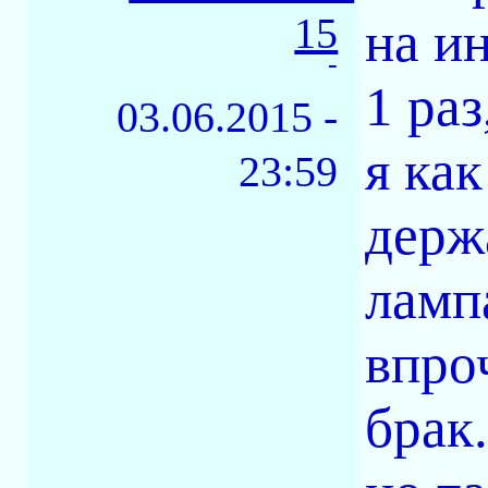
15
на ин
-
1 ра
03.06.2015 -
я как
23:59
держ
ламп
впро
брак