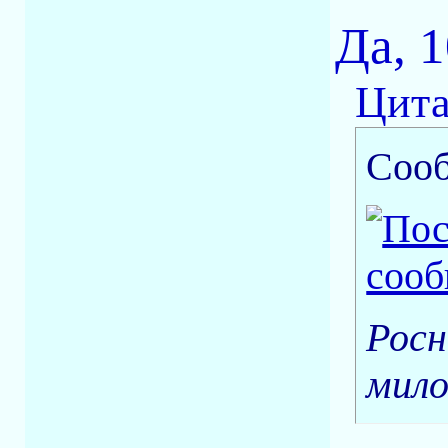
Да, 
Цита
Соо
Росн
мило