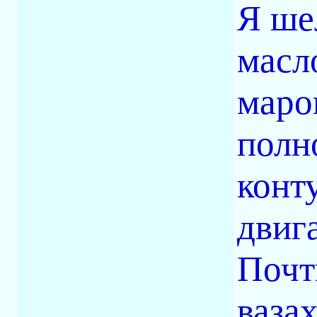
Я ше
масл
марок
полн
конт
двига
Почт
вазах