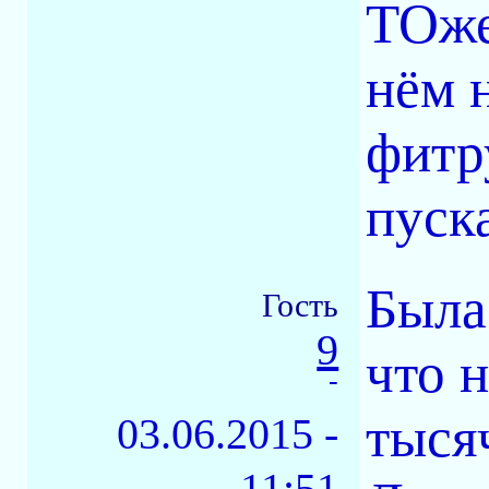
ТОже
нём 
фитр
пуск
Была
Гость
9
что 
-
тыся
03.06.2015 -
11:51