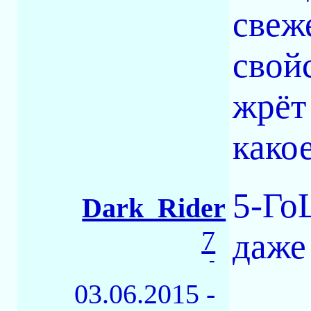
свеж
свой
жрёт
какое
5-Го
Dark_Rider
7
даже
-
03.06.2015 -