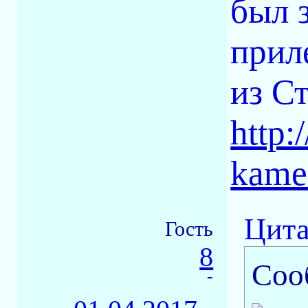
был 
прил
из С
http:/
kame
Цита
Гость
8
Соо
-