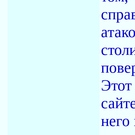
спра
атако
стол
пове
Этот
сайт
него