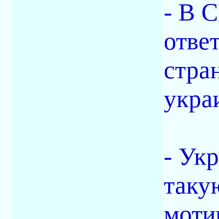
- В 
отве
стра
укра
- Ук
таку
моти