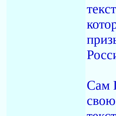
текс
кото
приз
Росс
Сам 
свою
текст