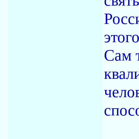
свят
Росс
этог
Сам 
квал
чело
спос