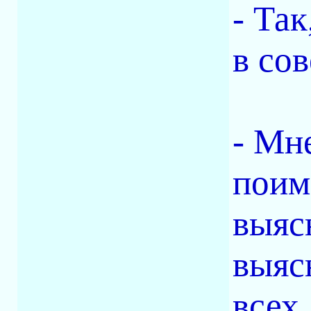
- Так
в со
- Мн
поим
выяс
выяс
всех