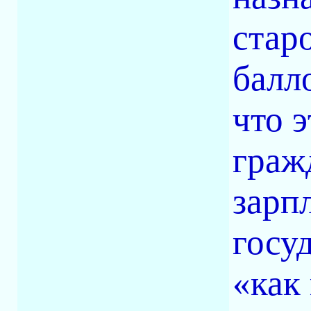
стар
балл
что 
граж
зарп
госу
«как