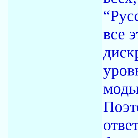
“Рус
все 
диск
уров
моды
Поэт
отве