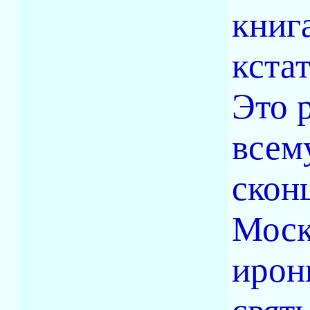
книг
кста
Это 
всем
скон
Моск
ирон