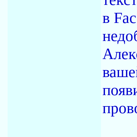
в Fa
недо
Алек
ваше
появ
пров