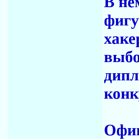
В не
фигу
хаке
выбо
дипл
конк
Офи