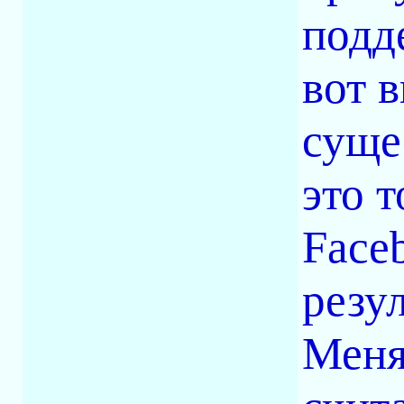
подд
вот 
сущес
это 
Face
резу
Меня