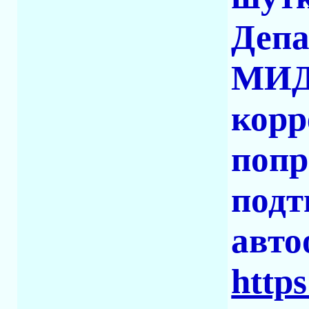
Депа
МИД 
корр
попр
подт
авто
http