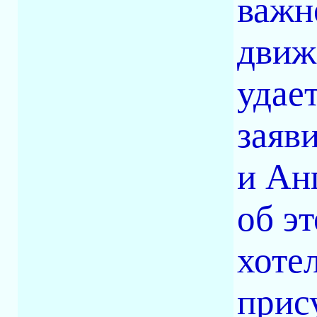
важн
движ
удае
заяв
и Ан
об э
хоте
прис