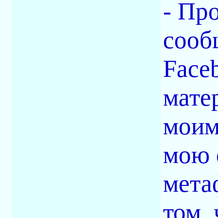
- Пр
сооб
Face
мате
моим
мою 
мета
том,