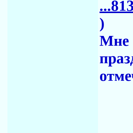
...8
)
Мне 
праз
отме