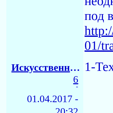
неод
под 
http:
01/tr
1-Те
Искусственный Интеллект1
6
-
01.04.2017 -
20:32