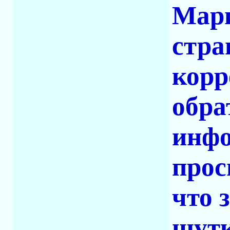
Мари
стра
корр
обра
инфо
прос
что 
шутк