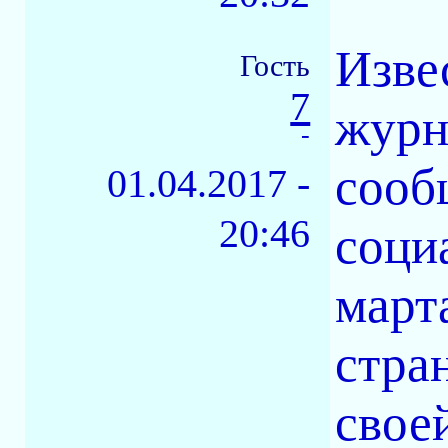
Изве
Гость
7
журн
-
сооб
01.04.2017 -
20:46
соци
март
стра
свое