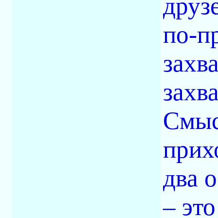
друз
по-п
захв
захв
Смыс
прих
два 
– это