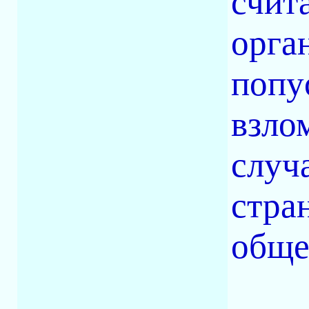
счит
орга
попу
взло
случ
стра
обще