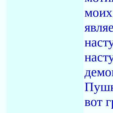
моих
явля
наст
наст
демо
Пушк
вот 