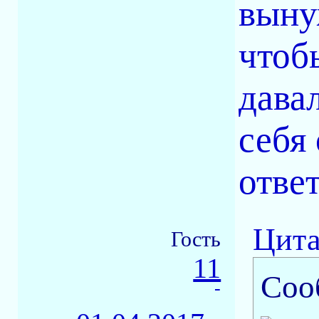
выну
чтоб
дава
себя
отве
Цита
Гость
11
Соо
-