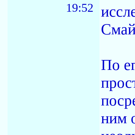
19:52
иссл
Смай
По е
прос
поср
ним 