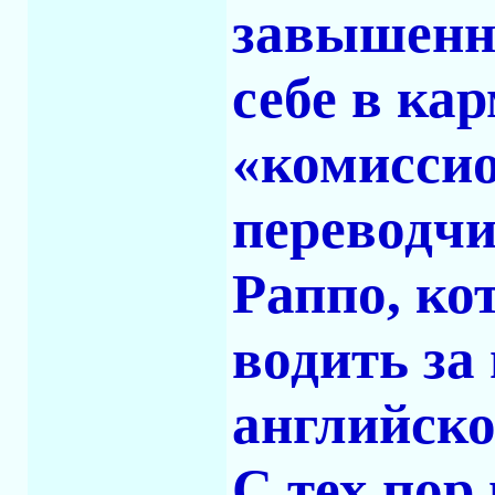
завышенн
себе в ка
«комиссио
переводч
Раппо, ко
водить за
английско
С тех пор