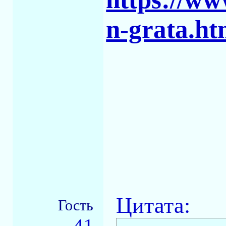
n-grata.ht
Цитата:
Гость
41