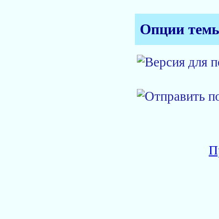
Опции тем
П