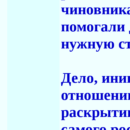
чиновник
помогали 
нужную ст
Дело, ин
отношении
раскрыти
самого ро