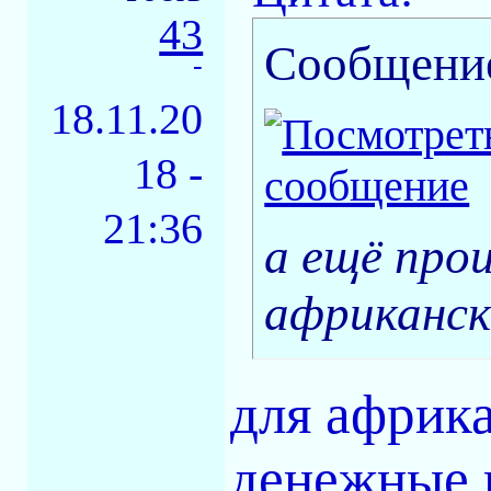
43
Сообщени
-
18.11.20
18 -
21:36
а ещё про
африканск
для африк
денежные 