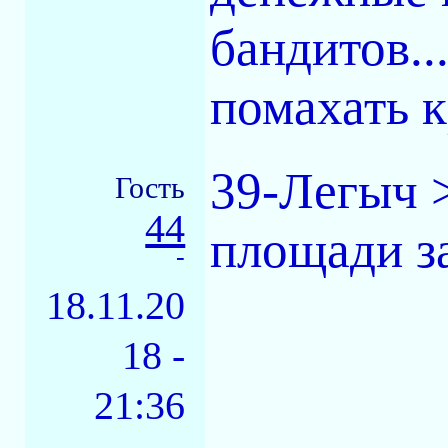
бандитов..
помахать 
39-Легыч 
Гость
44
площади з
-
18.11.20
18 -
21:36