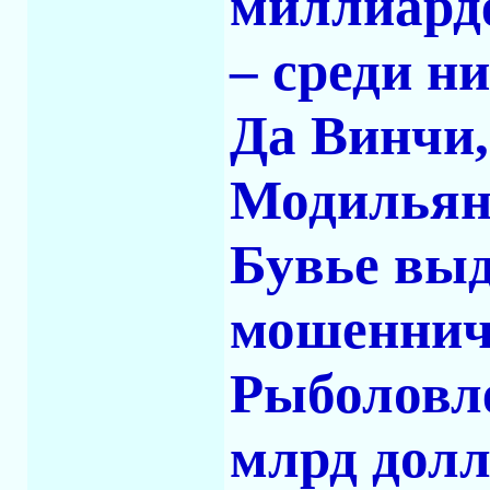
миллиарде
– среди н
Да Винчи,
Модильяни
Бувье вы
мошенниче
Рыболовле
млрд долл