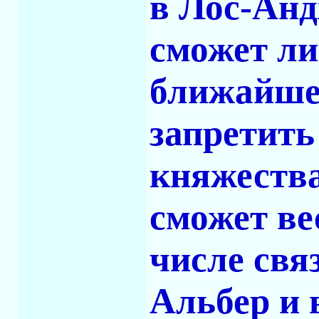
в Лос-Анд
сможет ли
ближайшее
запретить
княжества
сможет ве
числе свя
Альбер и