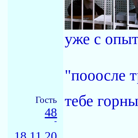
уже с опы
"пооосле т
тебе горн
Гость
48
-
18.11.20