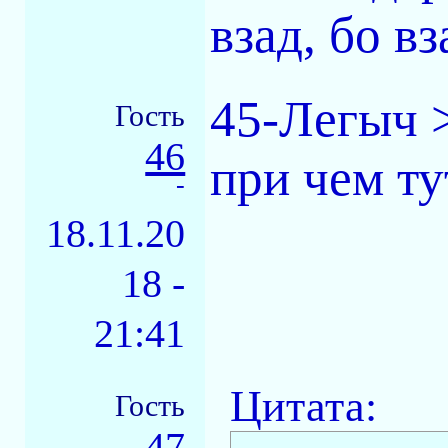
взад, бо в
45-Легыч 
Гость
46
при чем ту
-
18.11.20
18 -
21:41
Цитата:
Гость
47