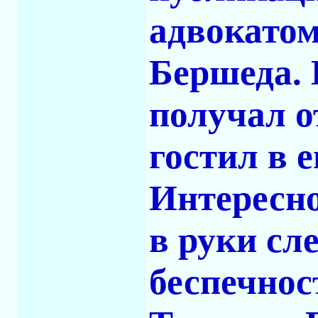
адвокато
Бершеда.
получал о
гостил в 
Интересно
в руки сл
беспечнос