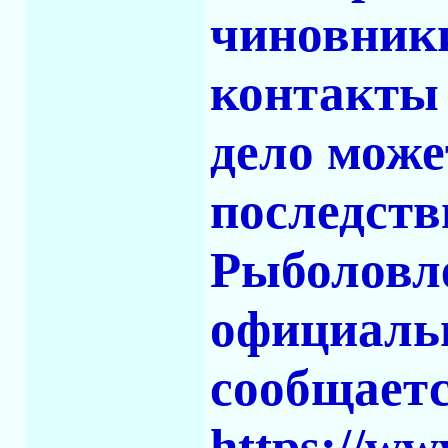
чиновники
контакты 
дело може
последств
Рыболовле
официальн
сообщаетс
https://ww