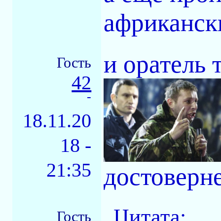
африкански
и оратель 
Гость
42
-
18.11.20
18 -
21:35
достоверне
Цитата:
Гость