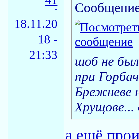
Сообщение
-
18.11.20
18 -
21:33
шоб не был
при Горбач
Брежневе н
Хрущове... 
а ещё прои