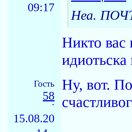
09:17
Неа. ПОЧТ
Никто вас 
идиотьска 
Ну, вот. П
Гость
58
счастливог
-
15.08.20