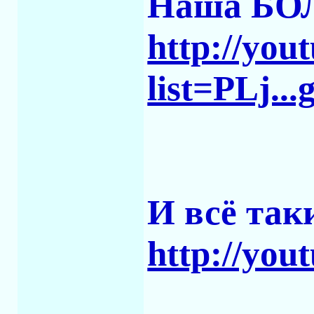
Наша БО
http://yo
list=PLj.
И всё так
http://y