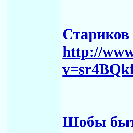
Стариков 
http://ww
v=sr4BQk
Шобы быт