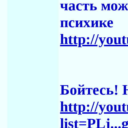
часть мож
психике
http://yo
Бойтесь! 
http://yo
list=PLj.