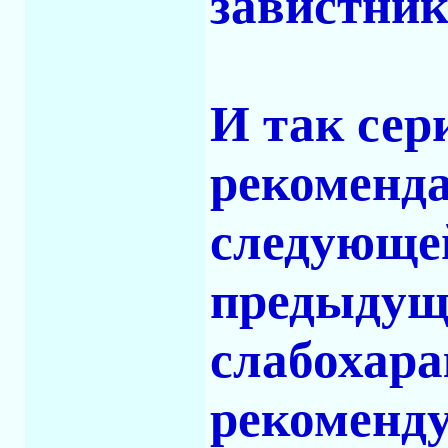
завистнико
И так сери
рекоменда
следующе
предыдущ
слабохара
рекоменду