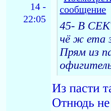
14 -
22:05
45- В СЕКТ
чё ж ета 
Прям из п
офигитель
Из пасти т
Отнюдь не 