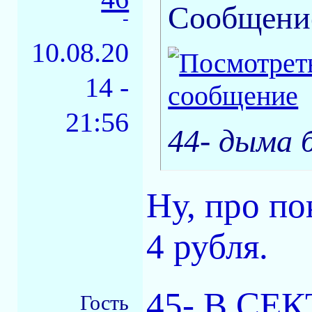
Сообщени
-
10.08.20
14 -
21:56
44- дыма б
Ну, про п
4 рубля.
45- В СЕКТ
Гость