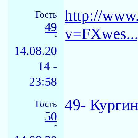
http://www
Гость
49
v=FXwes..
-
14.08.20
14 -
23:58
49- Кургин
Гость
50
-