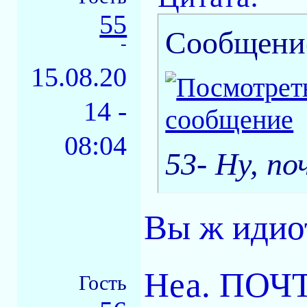
55
Сообщени
-
15.08.20
14 -
08:04
53- Ну, по
Вы ж идио
Неа. ПОЧТ
Гость