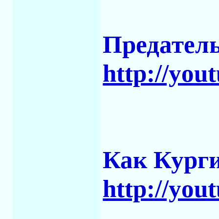
Предатель
http://yo
Как Курги
http://yo