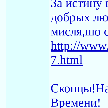
За истину 
добрых лю
мисля,шо 
http://www
7.html
Скопцы!На
Времени!