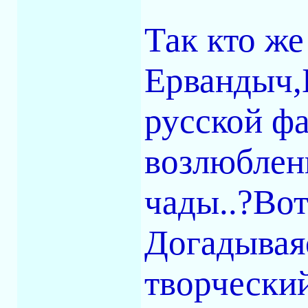
Так кто же
Ервандыч,
русской ф
возлюблен
чады..?Вот
Догадывая
творческий