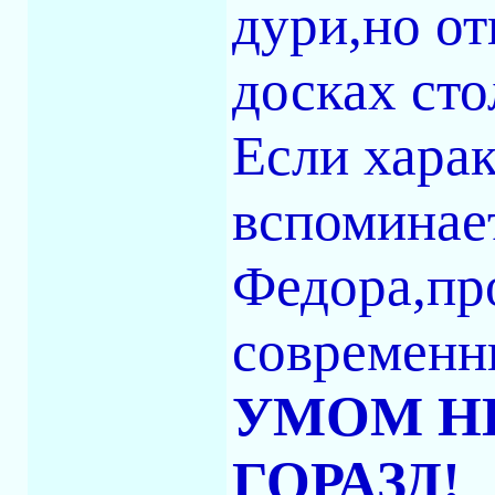
дури,но от
досках сто
Если хара
вспоминае
Федора,про
современн
УМОМ НЕ
ГОРАЗД!