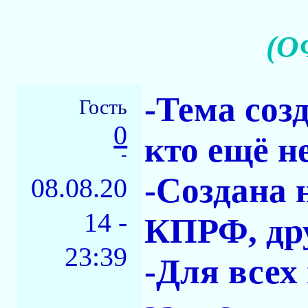
(О
-Тема соз
Гость
0
кто ещё н
-
-Создана 
08.08.20
14 -
КПРФ, дру
23:39
-Для всех