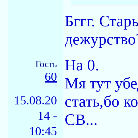
Бггг. Стар
дежурство
На 0.
Гость
60
Мя тут уб
-
стать,бо к
15.08.20
14 -
СВ...
10:45