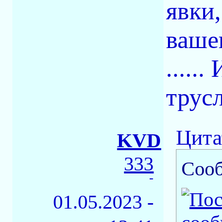
явки
ваше
.....
трус
Цита
KVD
333
Соо
-
01.05.2023 -