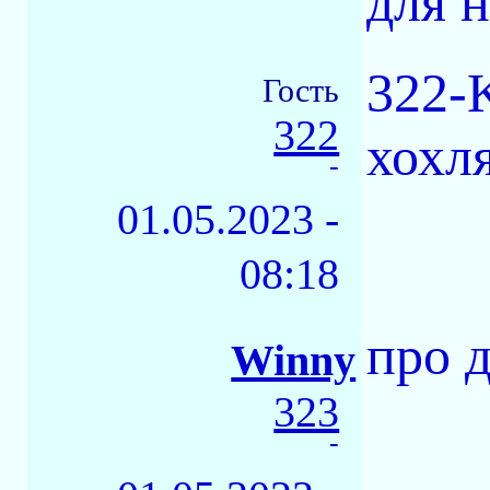
для н
322-
Гость
322
хохл
-
01.05.2023 -
08:18
про 
Winny
323
-