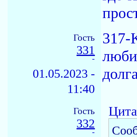
прос
317-
Гость
331
люби
-
долг
01.05.2023 -
11:40
Цита
Гость
332
Соо
-