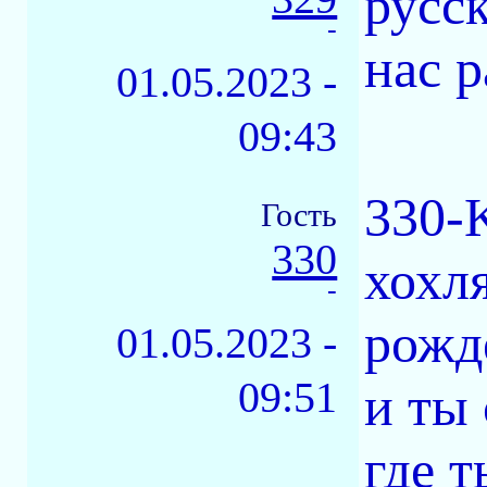
русс
-
нас р
01.05.2023 -
09:43
330-
Гость
330
хохля
-
рожд
01.05.2023 -
09:51
и ты
где 