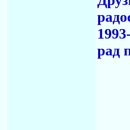
Друз
радо
1993
рад 