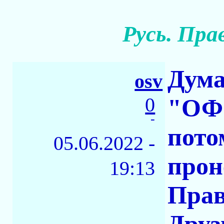
Русь. Пра
Дума
osv
0
"ОФФ
-
пото
05.06.2022 -
прон
19:13
Прав