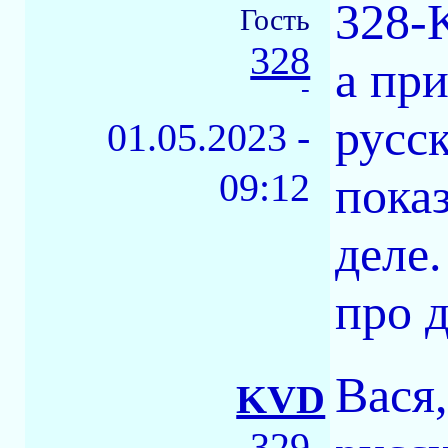
328-
Гость
328
а пр
-
русск
01.05.2023 -
09:12
показ
деле.
про 
Вася
KVD
329