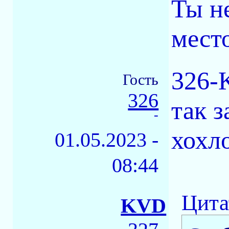
Ты н
мест
326-
Гость
326
так з
-
хохл
01.05.2023 -
08:44
Цита
KVD