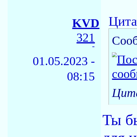
Цита
KVD
321
Соо
-
01.05.2023 -
08:15
Цита
Ты б