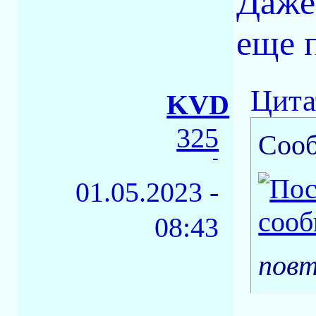
Даже
еще 
Цита
KVD
325
Соо
-
01.05.2023 -
08:43
повт