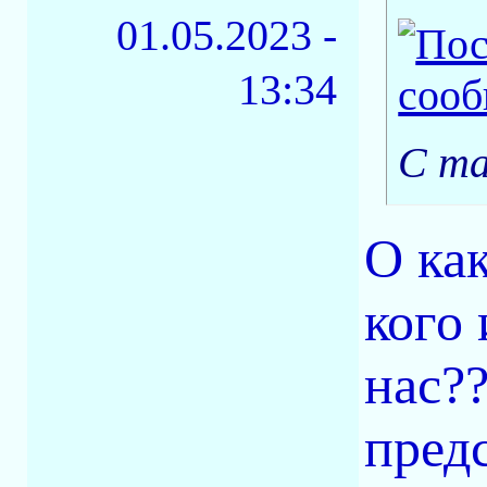
01.05.2023 -
13:34
С та
О как
кого 
нас??
пред