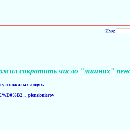
Имя:
ложил сократить число "лишних" пен
ту о пожилых людях.
E%D0%B2..._piensionierov