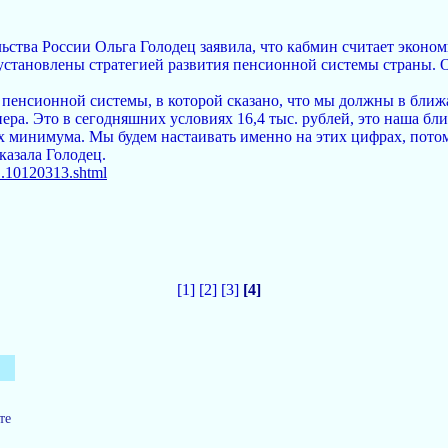
льства России Ольга Голодец заявила, что кабмин считает эко
 установлены стратегией развития пенсионной системы страны.
я пенсионной системы, в которой сказано, что мы должны в бли
а. Это в сегодняшних условиях 16,4 тыс. рублей, это наша б
 минимума. Мы будем настаивать именно на этих цифрах, потом
азала Голодец.
...10120313.shtml
[1]
[2]
[3]
[4]
те