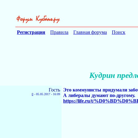
Регистрация
Правила
Главная форума
Поиск
Кудрин пред
Гость
Это коммунисты придумали забо
0
-
05.05.2017 - 16:09
А либералы думают по-другому.
https://life.ru/t/%D0%BD%D0%B