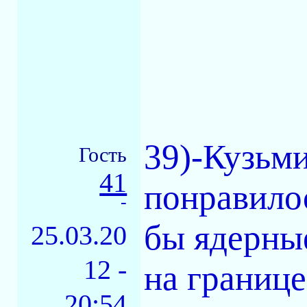
39)-Кузьми
Гость
41
понравилос
-
бы ядерные
25.03.20
12 -
на границе 
20:54