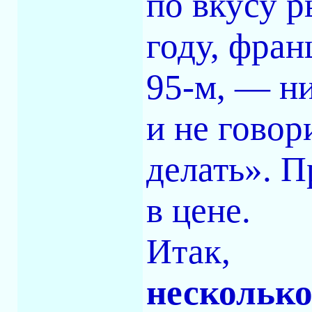
по вкусу р
году, фран
95-м, — ни
и не говор
делать». П
в цене.
Итак,
несколько