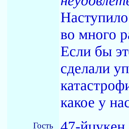
неудовлет
Наступило
во много р
Если бы эт
сделали уп
катастроф
какое у на
47-йцукeн 
Гость