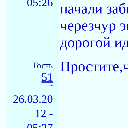
05:26
начали заб
черезчур 
дорогой ид
Простите,
Гость
51
-
26.03.20
12 -
05:27