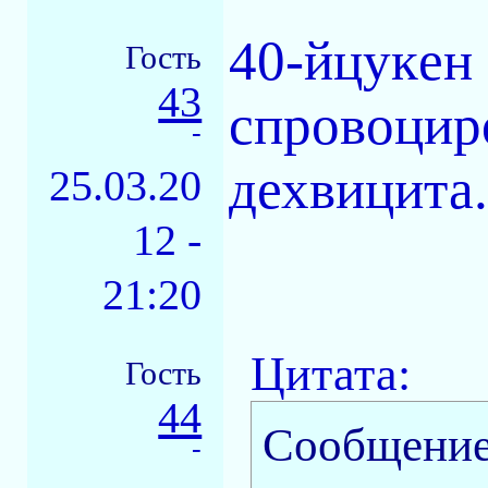
40-йцукeн
Гость
43
спровоцир
-
дехвицита
25.03.20
12 -
21:20
Цитата:
Гость
44
Сообщение
-