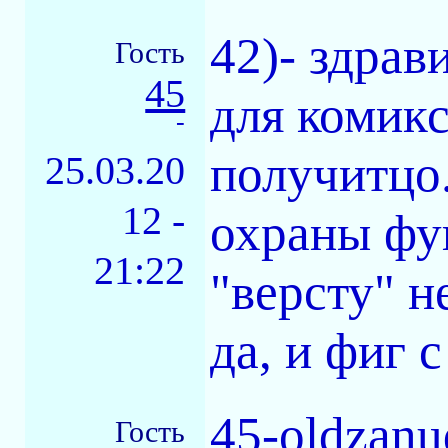
42)- здрав
Гость
45
для комикс
-
получитцо.
25.03.20
12 -
охраны фуг
21:22
"версту" н
да, и фиг с
45-oldzan
Гость