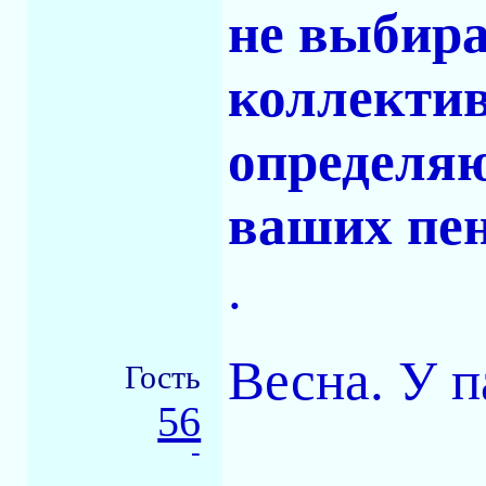
не выбира
коллектив
определяю
ваших пе
.
Весна. У п
Гость
56
-