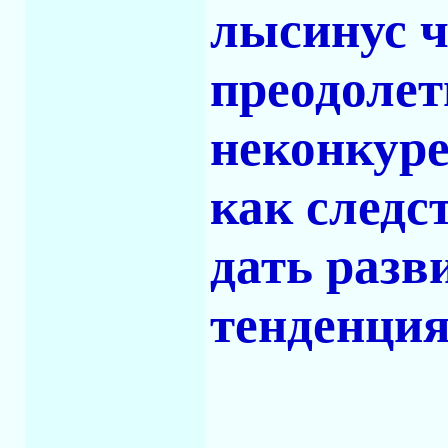
лысинус 
преодолет
неконкуре
как следс
дать разв
тенденция