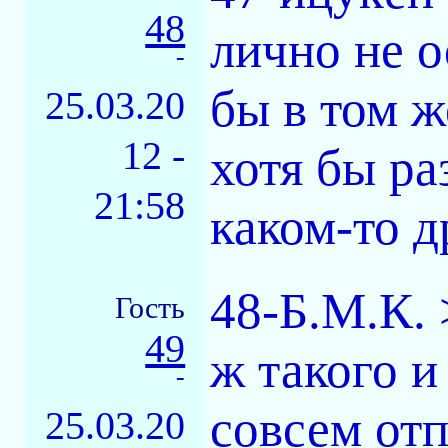
48
лично не о
-
бы в том ж
25.03.20
12 -
хотя бы ра
21:58
каком-то д
48-Б.М.К. 
Гость
49
ж такого и
-
совсем отп
25.03.20