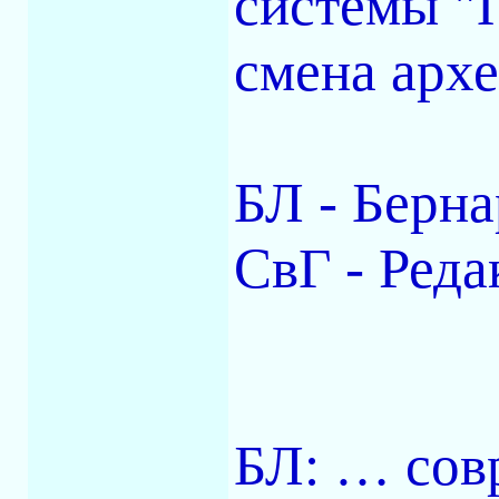
системы "
смена арх
БЛ - Берна
СвГ - Реда
БЛ: … сов