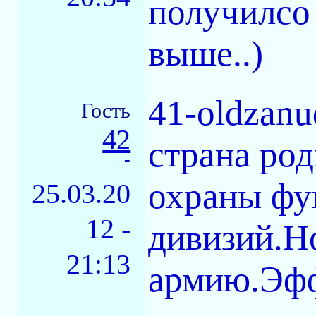
получилсо 
выше..)
41-oldzan
Гость
42
страна род
-
охраны фу
25.03.20
12 -
дивизий.Н
21:13
армию.Эфф