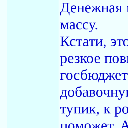
Денежная 
массу.
Кстати, эт
резкое по
госбюджет
добавочную
тупик, к р
поможет. А