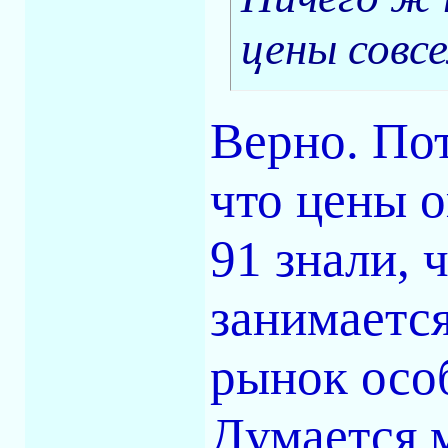
цены совс
Верно. Пот
что цены о
91 знали, 
занимается
рынок особ
Думается м