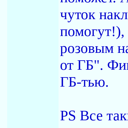
чуток накл
помогут!),
розовым н
от ГБ". Фи
ГБ-тью.
PS Все так