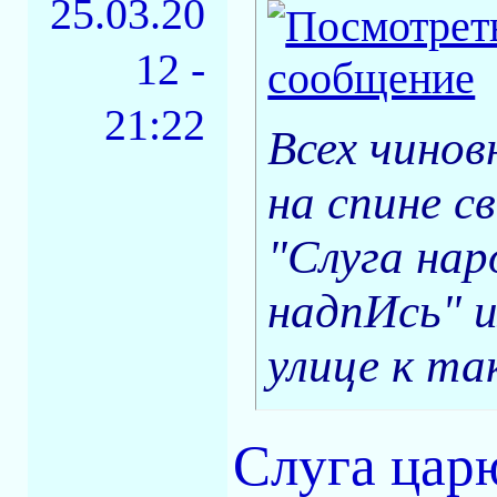
25.03.20
12 -
21:22
Всех чинов
на спине 
"Слуга на
надпИсь" 
улице к та
Слуга царю