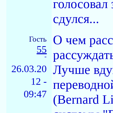
голосовал 
сдулся...
О чем рас
Гость
55
рассуждать
-
Лучше вдум
26.03.20
12 -
переводно
09:47
(Bernard L