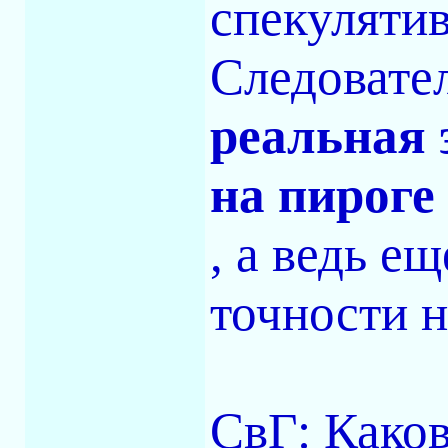
спекулятив
Следовате
реальная 
на пироге
, а ведь е
точности н
СвГ: Каков