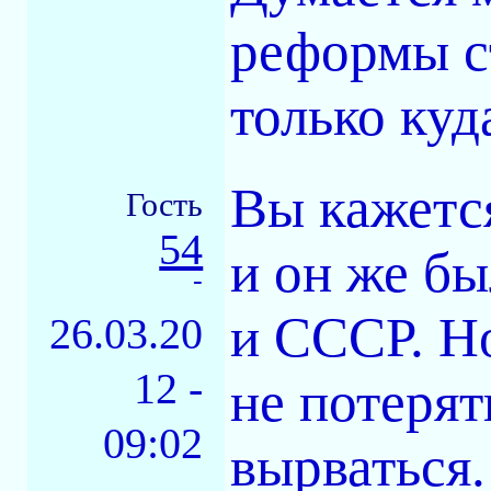
реформы с
только куд
Вы кажется
Гость
54
и он же был
-
и СССР. Но
26.03.20
12 -
не потерят
09:02
вырваться.