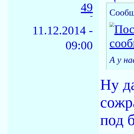
49
Сообщ
-
11.12.2014 -
09:00
А у на
Ну д
сожр
под 