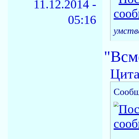
11.12.2014 -
05:16
умств
"Всм
Цита
Сообщ