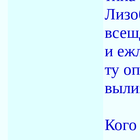
Лизо
всеш
и еж
ту о
выли
Кого