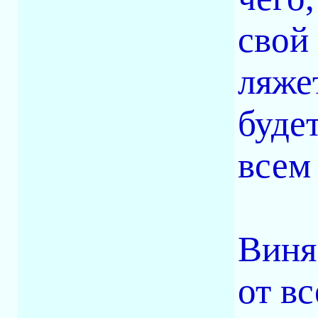
свой 
ляжет
буде
всем 
Виня
от вс