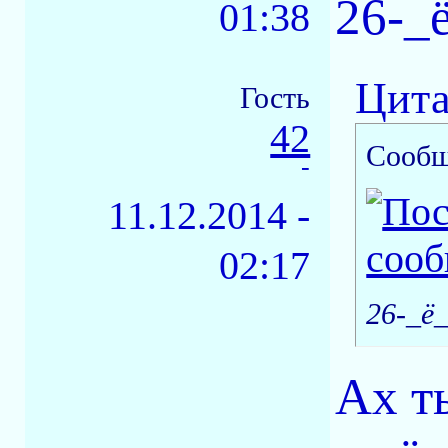
26-_
01:38
Цита
Гость
42
Сообщ
-
11.12.2014 -
02:17
26-_ё
Ах т