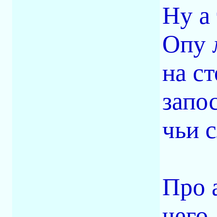
Ну а 
Опу 
на с
запос
чьи 
Про 
чего,