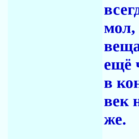
всег
мол,
веща
ещё 
в ко
век 
же.