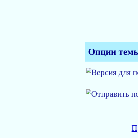
Опции тем
П