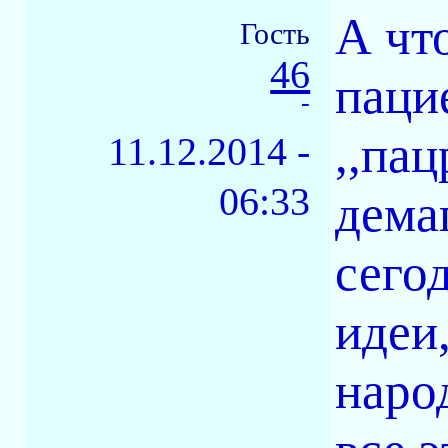
А чт
Гость
46
паци
-
,,па
11.12.2014 -
06:33
дема
сего
идеи
наро