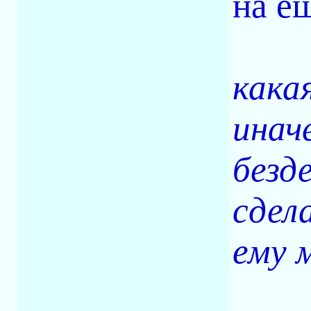
на ё
кака
инач
безд
сдел
ему 