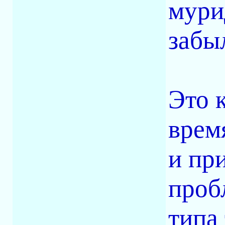
мури
забы
Это к
врем
и пр
проб
типа 