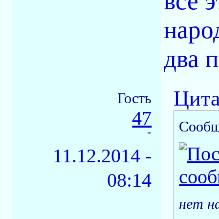
все э
наро
два п
Цита
Гость
47
Сообщ
-
11.12.2014 -
08:14
нет н