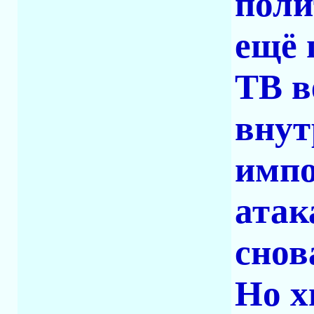
поли
ещё 
ТВ в
внут
импо
атак
снов
Но х