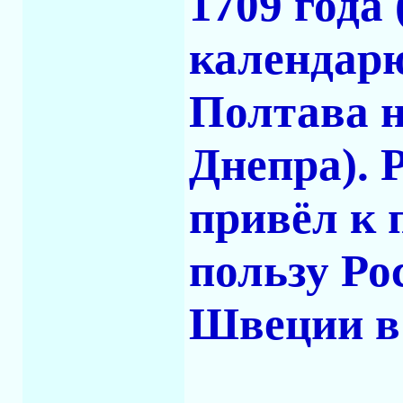
1709 года
календарю
Полтава н
Днепра). 
привёл к 
пользу Ро
Швеции в