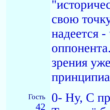
"историче
свою точку
надеется -
оппонента.
зрения уж
принципиа
0- Ну, С п
Гость
42