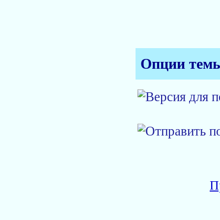
Опции тем
П