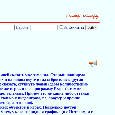
Пароль:
Запомнить?
Точней сказать уже заменил. Старый планирую
х и на новом ноуте в глаза бросилась другая
к сказать, стукнуть лбами (дабы количественно
 те же игры, плюс программу Fraps (к гамме
жает зелёным. Причём это не какие-либо оттенки
только к видеоиграм, т.е. браузер и прочие
нке, я это знаю).
ных объектов в играх. Несколько ноутов
 тех, у кого гибридная графика (и с Интелом, и с