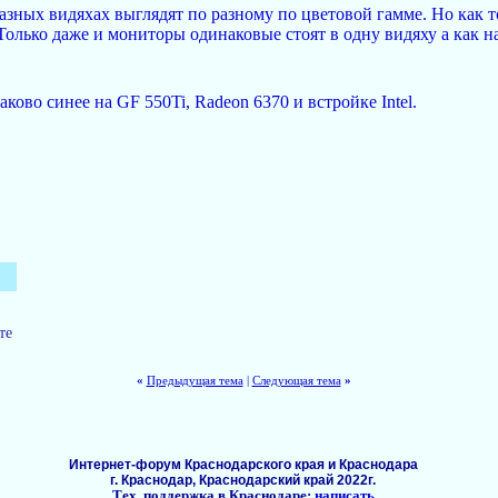
разных видяхах выглядят по разному по цветовой гамме. Но как т
. Только даже и мониторы одинаковые стоят в одну видяху а как н
ово синее на GF 550Ti, Radeon 6370 и встройке Intel.
те
«
Предыдущая тема
|
Следующая тема
»
Интернет-форум Краснодарского края и Краснодара
г. Краснодар, Краснодарский край 2022г.
Тех. поддержка в Краснодаре:
написать