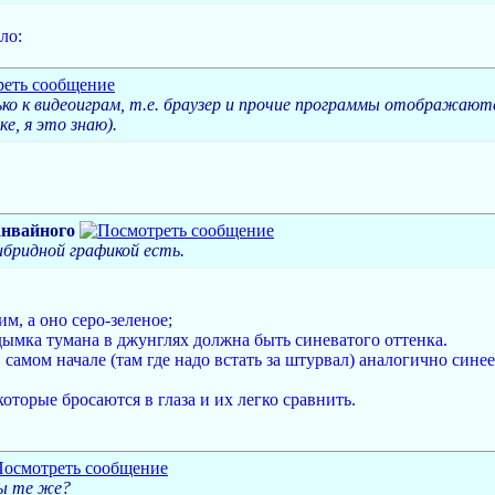
ло:
о к видеоиграм, т.е. браузер и прочие программы отображаютс
е, я это знаю).
анвайного
ибридной графикой есть.
м, а оно серо-зеленое;
 дымка тумана в джунглях должна быть синеватого оттенка.
 в самом начале (там где надо встать за штурвал) аналогично сине
оторые бросаются в глаза и их легко сравнить.
ы те же?