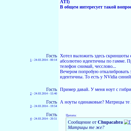
ATI)
В общем интересует такой вопро
Гость
Хотел выложить здесь скриншоты с 
1
-
24.03.2014 - 00:14
абсолютно идентичны по гамме. Пр
телефон снимай, чесслово...
Вечером попробую откалибровать э
идентичны. То есть у NVidia синий,
Гость
Пример давай. У меня ноут с гибр
2
-
24.03.2014 - 15:40
Гость
А ноуты одинаковые? Матрицы те
3
-
24.03.2014 - 19:54
Гость
Цитата:
4
-
24.03.2014 - 20:51
Сообщение от
Chupacabra
Матрицы те же?