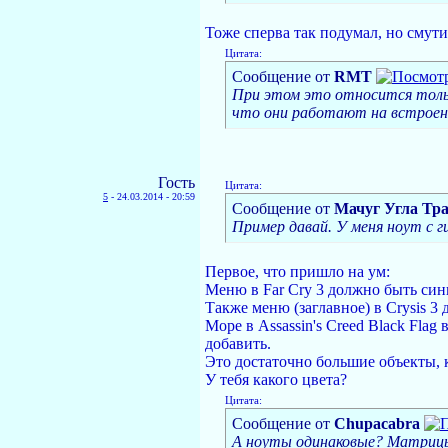
Тоже сперва так подумал, но смути
Цитата:
Сообщение от
RMT
При этом это относится тольк
что они работают на встроенк
Гость
Цитата:
5
-
24.03.2014 - 20:59
Сообщение от
Мачуг Угла Тр
Пример давай. У меня ноут с г
Первое, что пришло на ум:
Меню в Far Cry 3 должно быть сини
Также меню (заглавное) в Crysis 3
Море в Assassin's Creed Black Flag
добавить.
Это достаточно большие объекты, к
У тебя какого цвета?
Цитата:
Сообщение от
Chupacabra
А ноуты одинаковые? Матриц