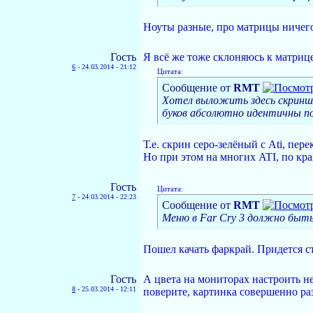
Ноуты разные, про матрицы ничего 
Гость
Я всё же тоже склоняюсь к матрице
6
-
24.03.2014 - 21:12
Цитата:
Сообщение от
RMT
Хотел выложить здесь скриншот
буков абсолютно идентичны по
Т.е. скрин серо-зелёный с Ati, пер
Но при этом на многих ATI, по кра
Гость
Цитата:
7
-
24.03.2014 - 22:23
Сообщение от
RMT
Меню в Far Cry 3 должно быть 
Пошел качать фаркрай. Придется ст
Гость
А цвета на мониторах настроить н
8
-
25.03.2014 - 12:11
поверите, картинка совершенно ра