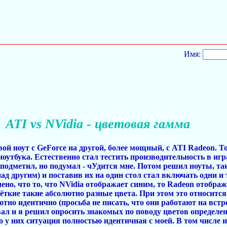
Имя:
ATI vs NVidia - цветовая гамма
ой ноут с GeForce на другой, более мощный, с ATI Radeon. 
оутбука. Естественно стал тестить производительность в игра
подметил, но подумал - чУдится мне. Потом решил ноуты, та
ад другим) и поставив их на один стол стал включать одни и
ено, что то, что NVidia отображает синим, то Radeon отобра
ёткие такие абсолютно разные цвета. При этом это относится 
о идентично (просьба не писать, что они работают на встрое
ал и я решил опросить знакомых по поводу цветов определен
у них ситуация полностью идентичная с моей. В том числе и у