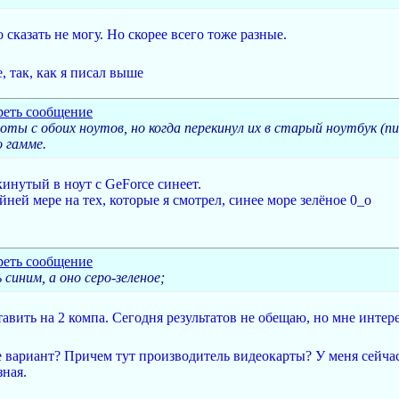
сказать не могу. Но скорее всего тоже разные.
, так, как я писал выше
ы с обоих ноутов, но когда перекинул их в старый ноутбук (пиш
 гамме.
екинутый в ноут с GeForce синеет.
йней мере на тех, которые я смотрел, синее море зелёное 0_о
синим, а оно серо-зеленое;
авить на 2 компа. Сегодня результатов не обещаю, но мне интер
е вариант? Причем тут производитель видеокарты? У меня сейчас
зная.