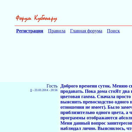
Регистрация
Правила
Главная форума
Поиск
Гость
Доброго времени суток. Меняю св
0
-
23.03.2014 - 20:56
продавать. Пока дома стоЯт два н
цветовая гамма. Сначала просто 
выяснить превосходство одного н
отношения не имеет). Было замеч
приблизительно одного цвета, а ч
программы отображаются абсолютн
Меня данный вопрос заинтересов
наблюдал лично. Выяснилось, что 