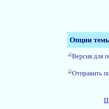
Опции тем
П