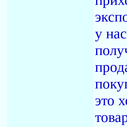
эксп
у на
полу
прод
поку
это х
това