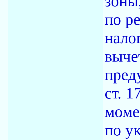
зоны
по р
нало
выче
пред
ст. 
моме
по у