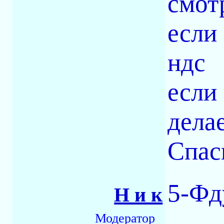
смот
если
ндс
если
дела
Спас
5-Фд
Н и к
Модератор