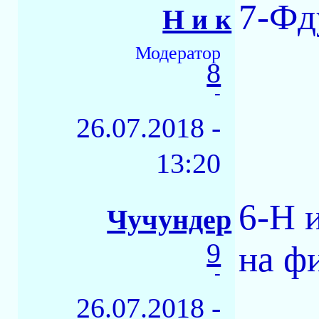
7-Фд
Н и к
Модератор
8
-
26.07.2018 -
13:20
6-Н и
Чучундер
9
на ф
-
26.07.2018 -