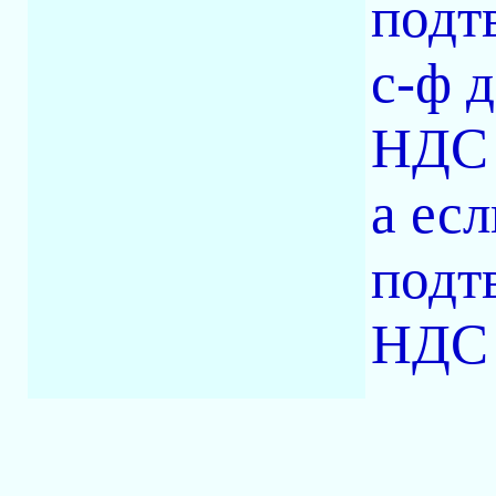
подт
с-ф д
НДС 
а ес
подт
НДС э