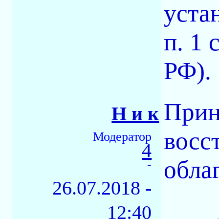
уста
п. 1 
РФ).
Прин
Н и к
восс
Модератор
4
обла
-
26.07.2018 -
12:40