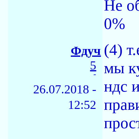
Не о
0%
(4) т.
Фдуч
5
мы к
-
ндс и
26.07.2018 -
прав
12:52
прос