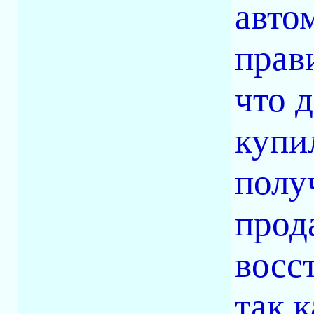
авто
прав
что 
купи
полу
прода
восс
так 