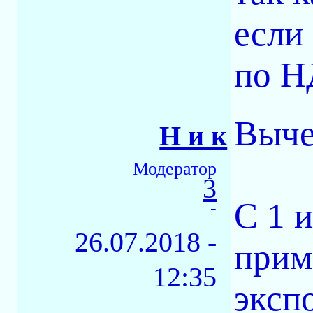
если
по Н
Выче
Н и к
Модератор
3
С 1 
-
26.07.2018 -
прим
12:35
эксп