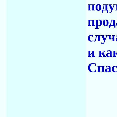
поду
прод
случ
и ка
Спас