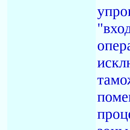
упро
"вхо
опер
искл
тамо
поме
проц