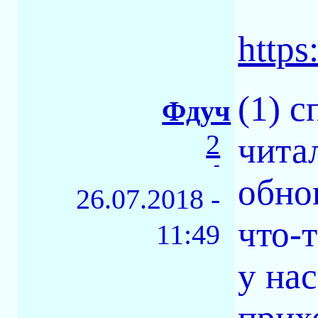
https
(1) с
Фдуч
2
чита
-
обнов
26.07.2018 -
что-
11:49
у на
прих