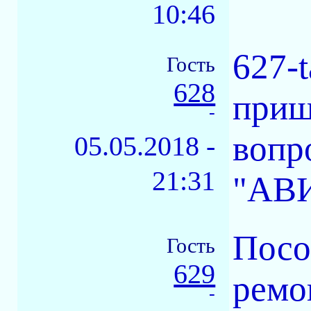
10:46
627-t
Гость
628
приш
-
вопр
05.05.2018 -
21:31
"АВ
Посо
Гость
629
ремо
-