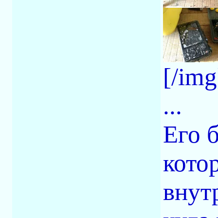
[/img
...
Его 
кото
внут