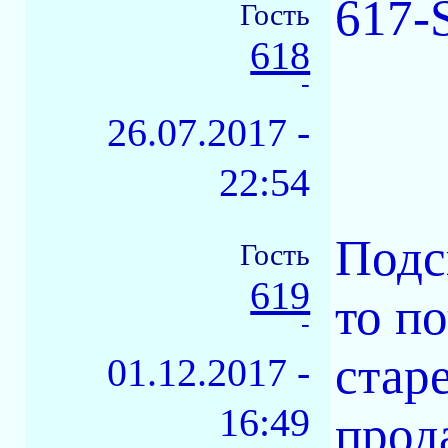
617-
Гость
618
-
26.07.2017 -
22:54
Подс
Гость
619
то п
-
стар
01.12.2017 -
16:49
прод