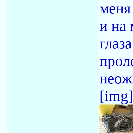
меня
и на
глаза
прол
неож
[img