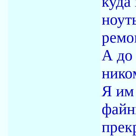
куда
ноут
ремо
А до
нико
Я им
файны
прек