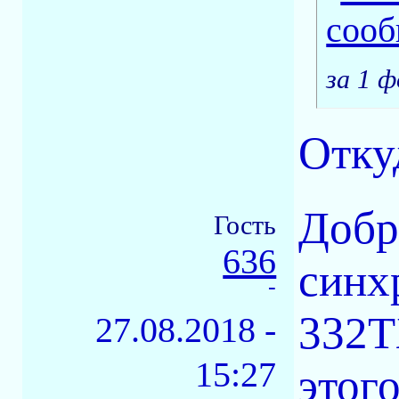
за 1 ф
Отку
Добр
Гость
636
синх
-
332T
27.08.2018 -
15:27
этог