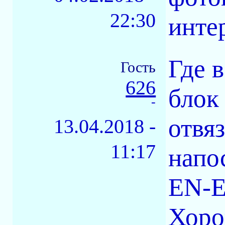
22:30
инте
Где 
Гость
626
блок
-
отвяз
13.04.2018 -
11:17
напо
EN-E
Хоро