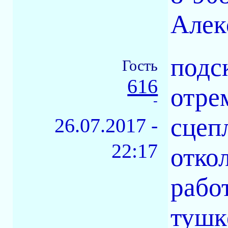
Алек
подс
Гость
616
отре
-
сцеп
26.07.2017 -
22:17
отко
рабо
тушк