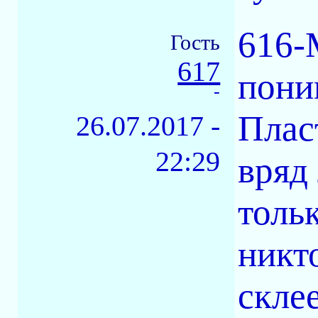
616-
Гость
617
пони
-
Плас
26.07.2017 -
22:29
вряд 
толь
никт
скле