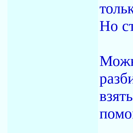
толь
Но с
Можн
разб
взять
помо