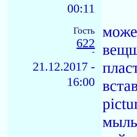
00:11
може
Гость
622
вещщ,
-
плас
21.12.2017 -
16:00
вста
pictu
мыль