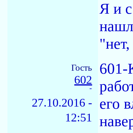
Я и 
нашл
"нет,
601-
Гость
602
рабо
-
его 
27.10.2016 -
12:51
наве