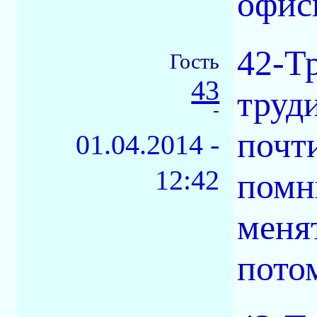
офис
42-Т
Гость
43
труд
-
почти
01.04.2014 -
12:42
помн
менят
пото