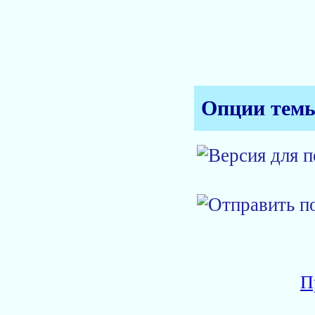
Опции тем
П