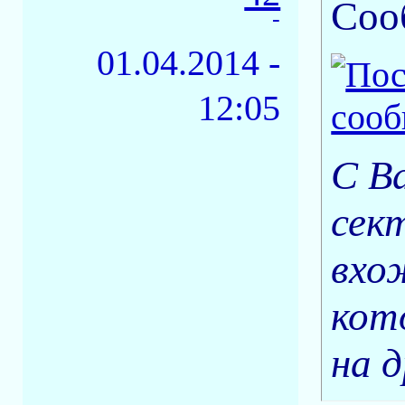
Соо
-
01.04.2014 -
12:05
С В
сек
вхо
кот
на 