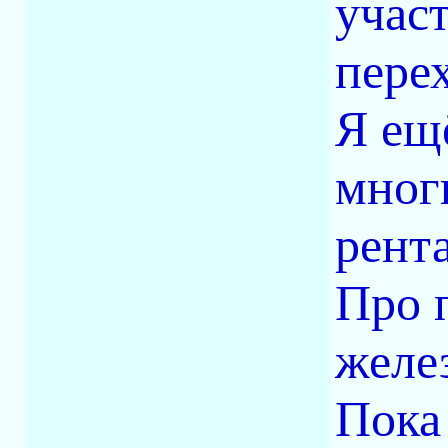
участ
пере
Я ещ
мног
рент
Про 
желе
Пока 