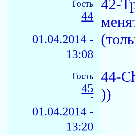
42-Т
Гость
44
менят
-
(толь
01.04.2014 -
13:08
44-Ch
Гость
45
))
-
01.04.2014 -
13:20