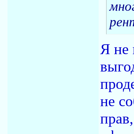
мно
рен
Я не
выго
прод
не с
прав,