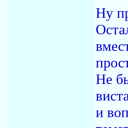
Ну п
Оста
вмес
прос
Не б
вист
и во