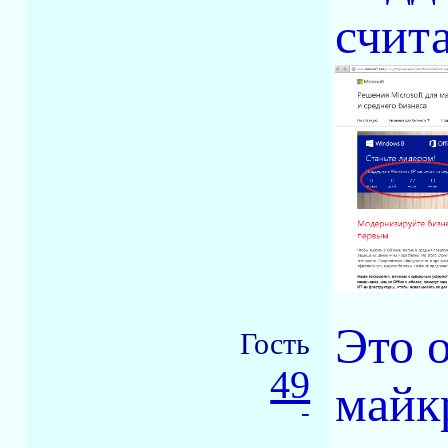
счита
Это 
Гость
49
майк
-