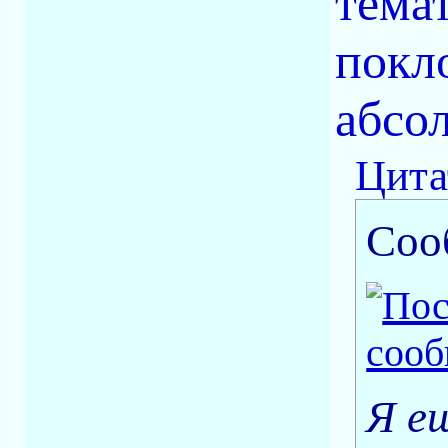
тема
покл
абсо
Цита
Соо
Я е