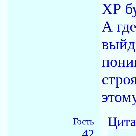
ХР б
А где
выйде
пони
стро
этом
Цита
Гость
42